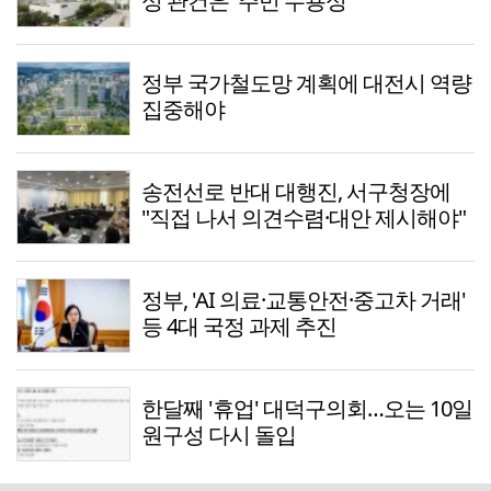
성 관건은 '주민 수용성'
정부 국가철도망 계획에 대전시 역량
집중해야
송전선로 반대 대행진, 서구청장에
"직접 나서 의견수렴·대안 제시해야"
정부, 'AI 의료·교통안전·중고차 거래'
등 4대 국정 과제 추진
한달째 '휴업' 대덕구의회…오는 10일
원구성 다시 돌입