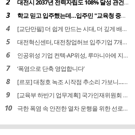
대전시 2037년 전력자립도 108% 달성 관건은 '주민 수용성'
학교 믿고 입주했는데…입주민 "교육청 중재 나서라"
[교단만필] 더 쉽게 만드는 시대, 더 깊게 배우는 교육
대전혁신센터, 대전창업허브 입주기업 7개사 모집
인공위성 기업 컨텍-AP위성, 루마니아에 지상국 시스템 전수
‘폭염으로 단축 영업합니다’
[르포] 대청호 녹조 시작점 추소리 가보니…걷어내도 짙은 초록빛
[교육부 하반기 업무계획] 국가인재위원회 신설… 거점국립대 3곳 성장엔진·AI 분야 패키지 지원
극한 폭염 속 안전한 열차 운행을 위한 선로관리