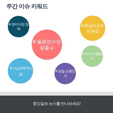
주간 이슈 키워드
# 정비사업 침
# 충남대 공주
체
대 통합
# 월평정수장
용출수
# 타슈 이용질
서
# 서남부터미
# 경찰 순환인
널
사
중도일보 뉴스를 만나보세요!