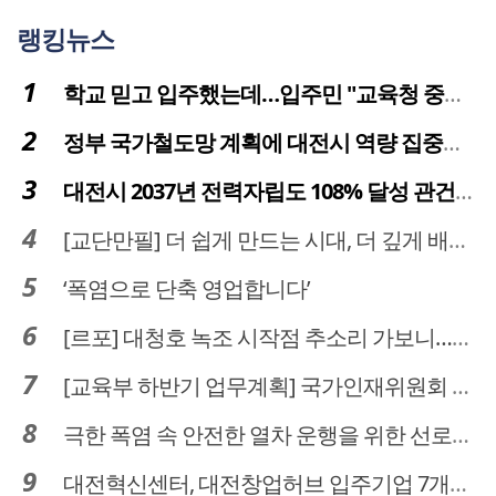
랭킹뉴스
학교 믿고 입주했는데…입주민 "교육청 중재 나서라"
정부 국가철도망 계획에 대전시 역량 집중해야
대전시 2037년 전력자립도 108% 달성 관건은 '주민 수용성'
[교단만필] 더 쉽게 만드는 시대, 더 깊게 배우는 교육
‘폭염으로 단축 영업합니다’
[르포] 대청호 녹조 시작점 추소리 가보니…걷어내도 짙은 초록빛
[교육부 하반기 업무계획] 국가인재위원회 신설… 거점국립대 3곳 성장엔진·AI 분야 패키지 지원
극한 폭염 속 안전한 열차 운행을 위한 선로관리
대전혁신센터, 대전창업허브 입주기업 7개사 모집