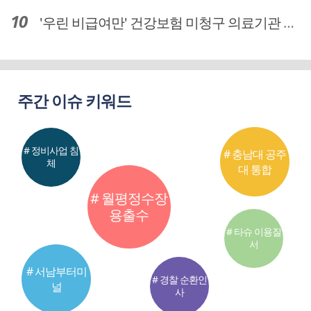
'우린 비급여만' 건강보험 미청구 의료기관 대전 65곳 충남 31곳
주간 이슈 키워드
# 정비사업 침
# 충남대 공주
체
대 통합
# 월평정수장
용출수
# 타슈 이용질
서
# 서남부터미
# 경찰 순환인
널
사