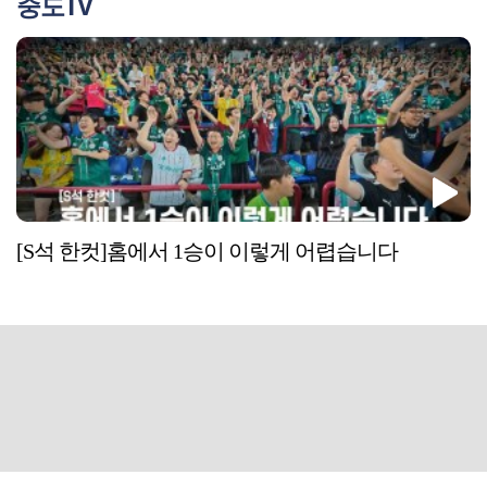
중도TV
[S석 한컷]홈에서 1승이 이렇게 어렵습니다