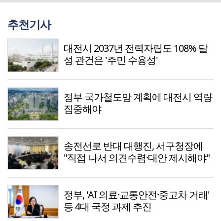
추천기사
대전시 2037년 전력자립도 108% 달
성 관건은 '주민 수용성'
정부 국가철도망 계획에 대전시 역량
집중해야
송전선로 반대 대행진, 서구청장에
"직접 나서 의견수렴·대안 제시해야"
정부, 'AI 의료·교통안전·중고차 거래'
등 4대 국정 과제 추진