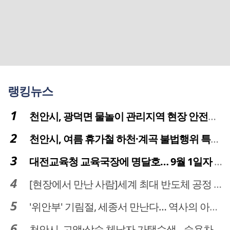
랭킹뉴스
천안시, 광덕면 물놀이 관리지역 현장 안전점검 실시
천안시, 여름 휴가철 하천·계곡 불법행위 특별단속
대전교육청 교육국장에 명달호… 9월 1일자 181명 인사
[현장에서 만난 사람]세계 최대 반도체 공정 장비 제조 기업 ASML 한종호 매니저
'위안부' 기림절, 세종서 만난다… 역사의 아픔 치유, '평화의 장'
천안시, 고액·상습 체납자 가택수색…승용차 압류·공매 착수