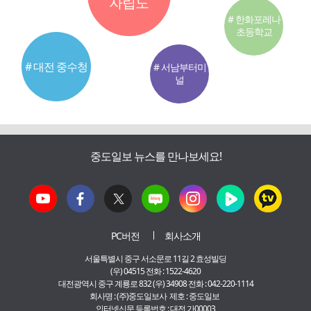
자립도
# 한화포레나
초등학교
# 대전 중수청
# 서남부터미
널
중도일보 뉴스를 만나보세요!
PC버전
회사소개
서울특별시 중구 서소문로 11길 2 효성빌딩
(우) 04515 전화 : 1522-4620
대전광역시 중구 계룡로 832 (우) 34908 전화 : 042-220-1114
회사명 : (주)중도일보사 제호 : 중도일보
인터넷신문 등록번호 : 대전 가00003