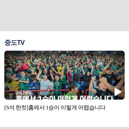
중도TV
[S석 한컷]홈에서 1승이 이렇게 어렵습니다