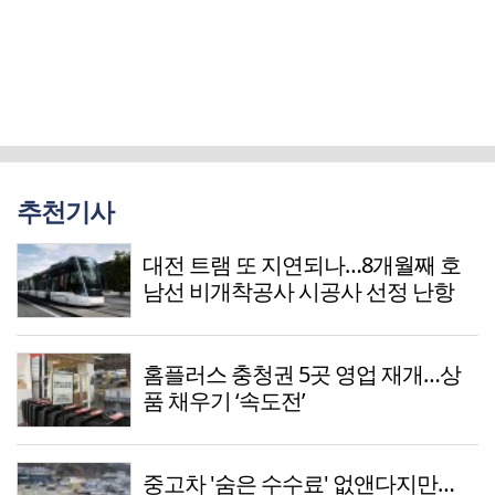
추천기사
대전 트램 또 지연되나…8개월째 호
남선 비개착공사 시공사 선정 난항
홈플러스 충청권 5곳 영업 재개…상
품 채우기 ‘속도전’
중고차 '숨은 수수료' 없앤다지만…