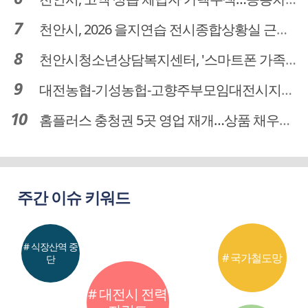
천안시, 2026 을지연습 전시종합상황실 근무자 사전교육
천안시청소년상담복지센터, '스마트폰 가족치유캠프' 운영
대전농협-기성농헙-고향주부모임대전시지회, 이심점심 중식지원 봉사활동
홈플러스 충청권 5곳 영업 재개…상품 채우기 ‘속도전’
주간 이슈 키워드
# 식장산역 중
# 국가철도망
단
# 대전시 전력