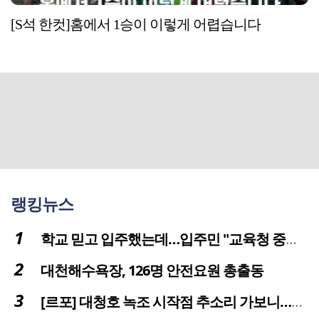
[S석 한컷]홈에서 1승이 이렇게 어렵습니다
랭킹뉴스
학교 믿고 입주했는데…입주민 "교육청 중재 나서라"
대천해수욕장, 126명 안전요원 총출동
[르포] 대청호 녹조 시작점 추소리 가보니…걷어내도 짙은 초록빛