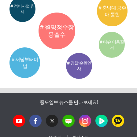
# 정비사업 침
# 충남대 공주
체
대 통합
# 월평정수장
용출수
# 타슈 이용질
서
# 서남부터미
# 경찰 순환인
널
사
중도일보 뉴스를 만나보세요!