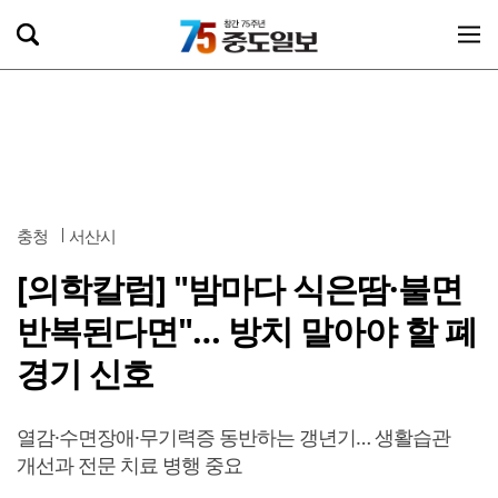
충청
서산시
[의학칼럼] "밤마다 식은땀·불면
반복된다면"… 방치 말아야 할 폐
경기 신호
열감·수면장애·무기력증 동반하는 갱년기… 생활습관
개선과 전문 치료 병행 중요