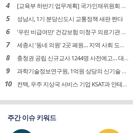
[교육부 하반기 업무계획] 국가인재위원회 신설… 거점국립대 3곳 성장엔진·AI 분야 패키지 지원
성남시, 1기 분당신도시 교통정책 새판 짠다
'우린 비급여만' 건강보험 미청구 의료기관 대전 65곳 충남 31곳
세종시 '동네 의원' 2곳 폐원… 지역 사회 도마 위
충청권 공립 신규교사 1244명 사전예고… 대전 초등 34명서 4명으로
과학기술정보연구원, 1억원 상당의 신기술 기업 이전 완료
컨텍, 우주 지상국 서비스 기업 KSAT과 안테나 6기 계약 체결
주간 이슈 키워드