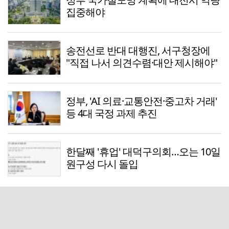
집중해야
송전선로 반대 대행진, 서구청장에
"직접 나서 의견수렴·대안 제시해야"
정부, 'AI 의료·교통안전·중고차 거래'
등 4대 국정 과제 추진
한달째 '휴업' 대덕구의회…오는 10일
원구성 다시 돌입