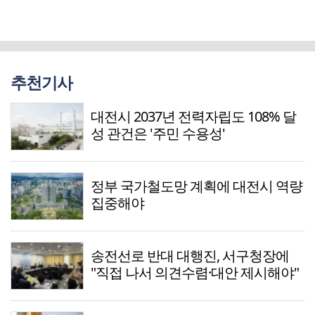
추천기사
대전시 2037년 전력자립도 108% 달
성 관건은 '주민 수용성'
정부 국가철도망 계획에 대전시 역량
집중해야
송전선로 반대 대행진, 서구청장에
"직접 나서 의견수렴·대안 제시해야"