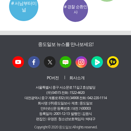
# 서남부터미
# 경찰 순환인
널
사
중도일보 뉴스를 만나보세요!
PC버전
회사소개
서울특별시 중구 서소문로 11길 2 효성빌딩
(우) 04515 전화 : 1522-4620
대전광역시 중구 계룡로 832 (우) 34908 전화 : 042-220-1114
회사명 : (주)중도일보사 제호 : 중도일보
인터넷신문 등록번호 : 대전 가00003
등록일자 : 2001-12-13 발행인 : 김원식
편집인 : 유영돈 청소년보호책임자 : 박태구
Copyright © 2020 중도일보 All rights reserved.