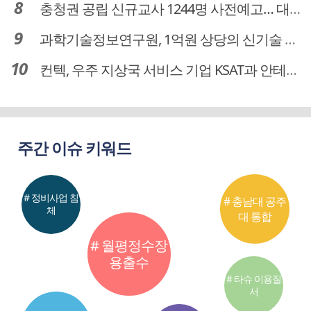
충청권 공립 신규교사 1244명 사전예고… 대전 초등 34명서 4명으로
과학기술정보연구원, 1억원 상당의 신기술 기업 이전 완료
컨텍, 우주 지상국 서비스 기업 KSAT과 안테나 6기 계약 체결
주간 이슈 키워드
# 정비사업 침
# 충남대 공주
체
대 통합
# 월평정수장
용출수
# 타슈 이용질
서