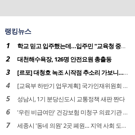
랭킹뉴스
학교 믿고 입주했는데…입주민 "교육청 중재 나서라"
대천해수욕장, 126명 안전요원 총출동
[르포] 대청호 녹조 시작점 추소리 가보니…걷어내도 짙은 초록빛
[교육부 하반기 업무계획] 국가인재위원회 신설… 거점국립대 3곳 성장엔진·AI 분야 패키지 지원
성남시, 1기 분당신도시 교통정책 새판 짠다
'우린 비급여만' 건강보험 미청구 의료기관 대전 65곳 충남 31곳
세종시 '동네 의원' 2곳 폐원… 지역 사회 도마 위