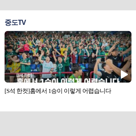
중도TV
[S석 한컷]홈에서 1승이 이렇게 어렵습니다