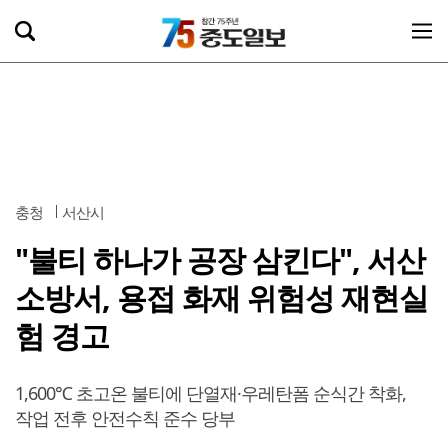
충청
서산시
"불티 하나가 공장 삼킨다", 서산
소방서, 용접 화재 위험성 재현실
험 경고
1,600℃ 초고온 불티에 단열재·우레탄폼 순식간 착화,
작업 전후 안전수칙 준수 당부