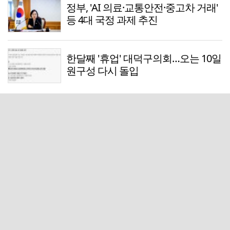
정부, 'AI 의료·교통안전·중고차 거래'
등 4대 국정 과제 추진
한달째 '휴업' 대덕구의회…오는 10일
원구성 다시 돌입