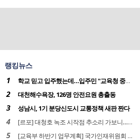
랭킹뉴스
학교 믿고 입주했는데…입주민 "교육청 중재 나서라"
대천해수욕장, 126명 안전요원 총출동
성남시, 1기 분당신도시 교통정책 새판 짠다
[르포] 대청호 녹조 시작점 추소리 가보니…걷어내도 짙은 초록빛
[교육부 하반기 업무계획] 국가인재위원회 신설… 거점국립대 3곳 성장엔진·AI 분야 패키지 지원