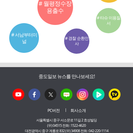
# 월평정수장
용출수
# 타슈 이용질
서
# 서남부터미
# 경찰 순환인
널
사
중도일보 뉴스를 만나보세요!
PC버전
회사소개
서울특별시 중구 서소문로 11길 2 효성빌딩
(우) 04515 전화 : 1522-4620
대전광역시 중구 계룡로 832 (우) 34908 전화 : 042-220-1114