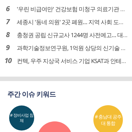
'우린 비급여만' 건강보험 미청구 의료기관 대전 65곳 충남 31곳
세종시 '동네 의원' 2곳 폐원… 지역 사회 도마 위
충청권 공립 신규교사 1244명 사전예고… 대전 초등 34명서 4명으로
과학기술정보연구원, 1억원 상당의 신기술 기업 이전 완료
컨텍, 우주 지상국 서비스 기업 KSAT과 안테나 6기 계약 체결
주간 이슈 키워드
# 정비사업 침
# 충남대 공주
체
대 통합