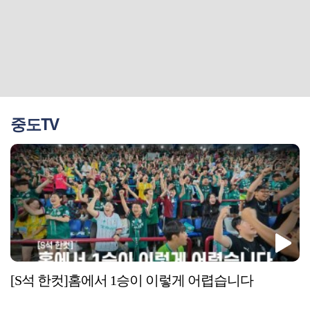
중도TV
[S석 한컷]홈에서 1승이 이렇게 어렵습니다