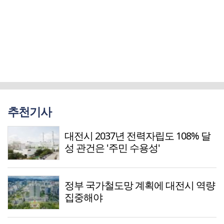
추천기사
대전시 2037년 전력자립도 108% 달
성 관건은 '주민 수용성'
정부 국가철도망 계획에 대전시 역량
집중해야