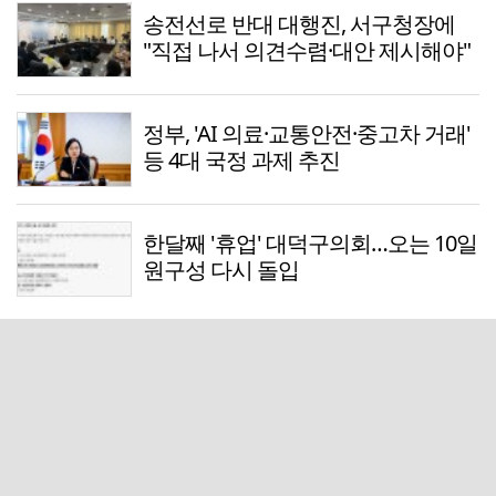
송전선로 반대 대행진, 서구청장에
"직접 나서 의견수렴·대안 제시해야"
정부, 'AI 의료·교통안전·중고차 거래'
등 4대 국정 과제 추진
한달째 '휴업' 대덕구의회…오는 10일
원구성 다시 돌입