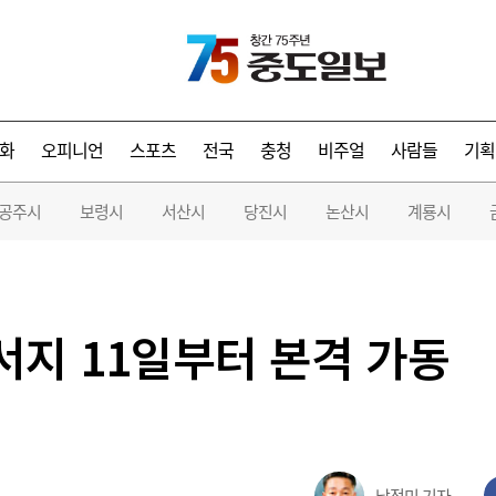
화
오피니언
스포츠
전국
충청
비주얼
사람들
기획
공주시
보령시
서산시
당진시
논산시
계룡시
서지 11일부터 본격 가동