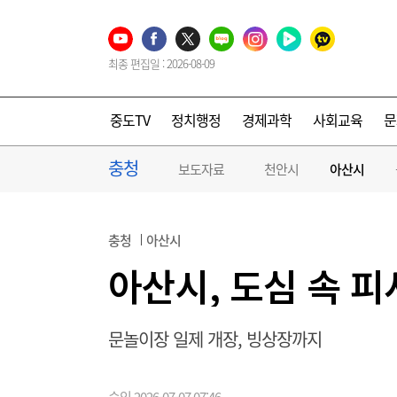
최종 편집일 : 2026-08-09
중도TV
정치행정
경제과학
사회교육
문
충청
보도자료
천안시
아산시
충청
아산시
아산시, 도심 속 피
문놀이장 일제 개장, 빙상장까지