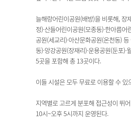
늘해랑어린이공원(배방)을 비롯해, 장
정)·산들어린이공원(모종동)·한아름어
공원(세교리)·아산문화공원(온천동) 등
동)·앙강공원(장재리)·운용공원(둔포)
5곳을 포함해 총 13곳이다.
이들 시설은 모두 무료로 이용할 수 있
지역별로 고르게 분포해 접근성이 뛰어나
10시~오후 5시까지 운영된다.