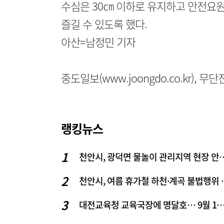
수심은 30㎝ 이하로 유지하고 안전요
즐길 수 있도록 했다.
아산=남정민 기자
중도일보(www.joongdo.co.kr), 
랭킹뉴스
천안시, 광덕면 물놀이 관리
천안시, 여름 휴
대전교육청 교육국장에 명달호… 9월 1일자 1