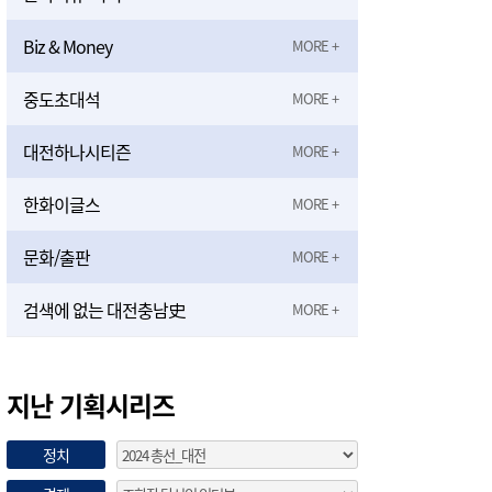
Biz & Money
중도초대석
대전하나시티즌
한화이글스
문화/출판
검색에 없는 대전충남史
지난 기획시리즈
정치