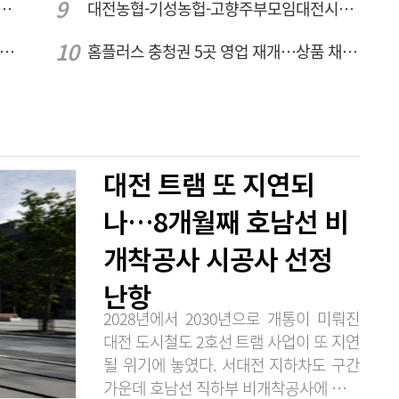
람]세계 최대 반도체 공정 장비 제조 기업 ASML 한종호 매니저
대전농협-기성농헙-고향주부모임대전시지회, 이심점심 중식지원 봉사활동
안부' 기림절, 세종서 만난다… 역사의 아픔 치유, '평화의 장'
홈플러스 충청권 5곳 영업 재개…상품 채우기 ‘속도전’
대전 트램 또 지연되
나…8개월째 호남선 비
개착공사 시공사 선정
난항
2028년에서 2030년으로 개통이 미뤄진
대전 도시철도 2호선 트램 사업이 또 지연
될 위기에 놓였다. 서대전 지하차도 구간
가운데 호남선 직하부 비개착공사에 대한