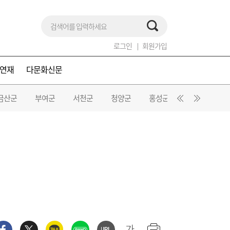
로그인
회원가입
연재
다문화신문
금산군
부여군
서천군
청양군
홍성군
예산군