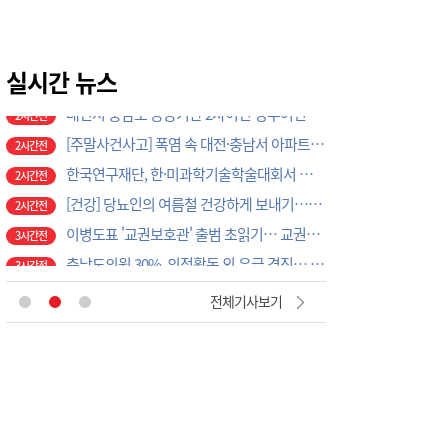
대전 트램 또 지연되나…8개월째 호남선 비개착공사 시공사 선정 난항
2시간전
진보당 김선재, 대전시의회에 "노동존중 대전시 만들어야"
2시간전
대전시 충남도 공공기관 2차이전 정주여건 확보 시급
실시간 뉴스
2시간전
[주말사건사고] 폭염 속 대전·충남서 아파트 화재·정전 잇따라…주민 대피·불편
2시간전
한국연구재단, 한·미과학기술학술대회서 앵커사업 교류
2시간전
[건강] 당뇨인의 여름철 건강하게 보내기…상처·과일·운동조절 원칙
2시간전
이병도표 '교권보호관' 출범 초읽기… 교권침해 대응체계 막바지 정비
3시간전
충남도의원 30%, 의정활동 외 유급 겸직… 최다 4건 신고
3시간전
[사설] 세종시의회 ‘행정수도 완성’ 실효 거두길
4시간전
[건강]폭염 속 우리 몸을 지키는 올바른 체온 조절법
1시간전
전체기사보기
충청권 의대 7곳 신입생 10명 중 7명 ‘지역선발’… 대전도 69.7%
1시간전
국가재정범죄 수사 대전중수청으로… 관세·국세 수사 전문인력 주목
1시간전
쓰레기와 악취에 몸살 앓는 으능정이거리
2시간전
도심 속 시원한 물놀이
2시간전