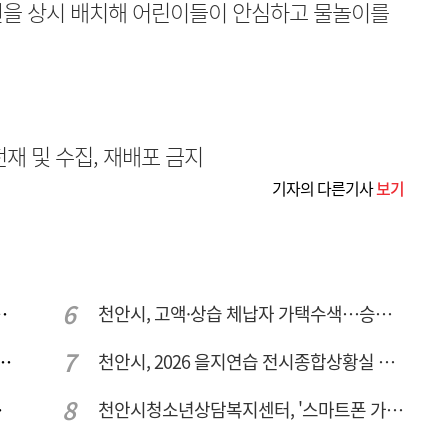
원을 상시 배치해 어린이들이 안심하고 물놀이를
무단전재 및 수집, 재배포 금지
기자의 다른기사
보기
지역 현장 안전점검 실시
천안시, 고액·상습 체납자 가택수색…승용차 압류·공매 착수
가철 하천·계곡 불법행위 특별단속
천안시, 2026 을지연습 전시종합상황실 근무자 사전교육
81명 인사
천안시청소년상담복지센터, '스마트폰 가족치유캠프' 운영