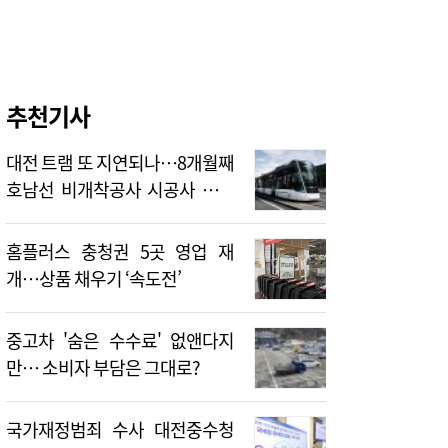
추천기사
대전 트램 또 지연되나…8개월째
호남선 비개착공사 시공사 선정
난항
홈플러스 충청권 5곳 영업 재
개…상품 채우기 ‘속도전’
중고차 '숨은 수수료' 없앤다지
만… 소비자 부담은 그대로?
국가재정범죄 수사 대전중수청