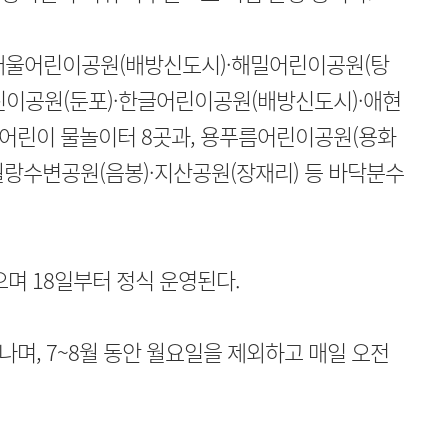
재울어린이공원(배방신도시)·해밀어린이공원(탕
린이공원(둔포)·한글어린이공원(배방신도시)·애현
 어린이 물놀이터 8곳과, 용푸름어린이공원(용화
·월랑수변공원(음봉)·지산공원(장재리) 등 바닥분수
으며 18일부터 정식 운영된다.
며, 7~8월 동안 월요일을 제외하고 매일 오전