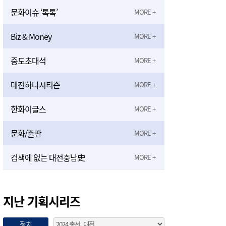
문화이슈 ‘톡톡’
Biz & Money
중도초대석
대전하나시티즌
한화이글스
문화/출판
검색에 없는 대전충남史
지난 기획시리즈
정치