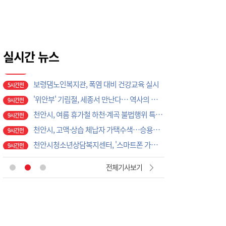
곽명환 민주당 충주지역위원장, 지역 쌀 103t 쓰는 ㈜다농바이오 지원 모색
4시간전
홍성경찰, 농기계 사고 예방 총력
5시간전
보령 남포면, 광복절 태극기 캠페인 추진
5시간전
보령댐노인복지관, 폭염 대비 건강교육 실시
실시간 뉴스
5시간전
'위안부' 기림절, 세종서 만난다… 역사의 아픔 치유, '평화의 장'
9시간전
천안시, 여름 휴가철 하천·계곡 불법행위 특별단속
9시간전
천안시, 고액·상습 체납자 가택수색…승용차 압류·공매 착수
9시간전
천안시청소년상담복지센터, '스마트폰 가족치유캠프' 운영
9시간전
천안시, 2026 을지연습 전시종합상황실 근무자 사전교육
9시간전
천안시, 광덕면 물놀이 관리지역 현장 안전점검 실시
9시간전
충주시시설관리공단, 재난안전통신망 정기교신…현장 대응체계 강화
1시간전
전체기사보기
대전농협-기성농헙-고향주부모임대전시지회, 이심점심 중식지원 봉사활동
2시간전
부여소방서, 폭염 속 드론 띄웠더니…땡볕 밭일 어르신 포착 ‘긴급 귀가’
3시간전
이용우 부여군수, 폭염·화재 ‘복합재난’ 총력 대응…취약현장 직접 챙겼다
3시간전
직장·공장 새마을운동 증평協, 아동·청소년에게 따뜻한 정 나눠
4시간전