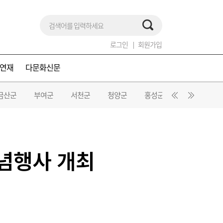
로그인
회원가입
연재
다문화신문
금산군
부여군
서천군
청양군
홍성군
예산군
념행사 개최