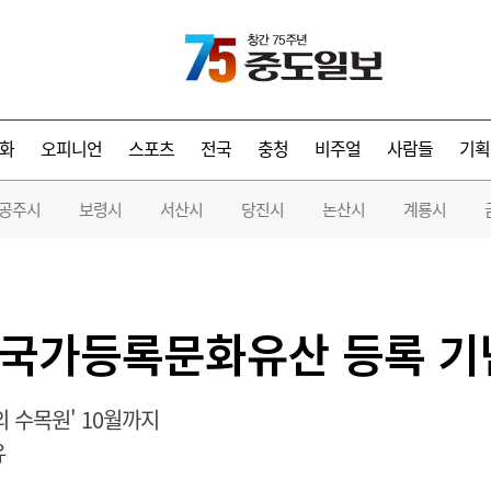
화
오피니언
스포츠
전국
충청
비주얼
사람들
기획
공주시
보령시
서산시
당진시
논산시
계룡시
 국가등록문화유산 등록 기
의 수목원' 10월까지
유