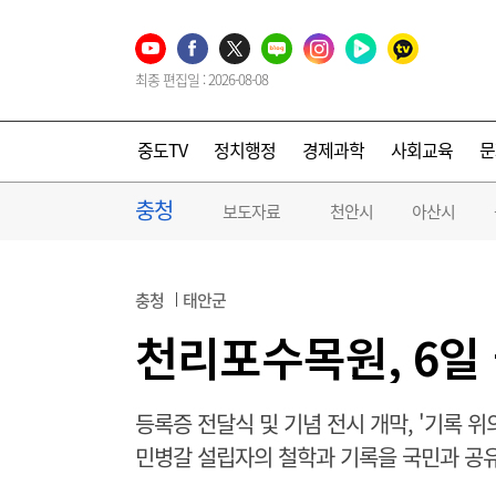
최종 편집일 : 2026-08-08
중도TV
정치행정
경제과학
사회교육
문
충청
보도자료
천안시
아산시
충청
태안군
천리포수목원, 6일
등록증 전달식 및 기념 전시 개막, '기록 위
민병갈 설립자의 철학과 기록을 국민과 공