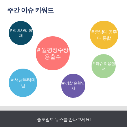
주간 이슈 키워드
# 정비사업 침
# 충남대 공주
체
대 통합
# 월평정수장
용출수
# 타슈 이용질
서
# 서남부터미
# 경찰 순환인
널
사
중도일보 뉴스를 만나보세요!