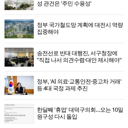
성 관건은 '주민 수용성'
정부 국가철도망 계획에 대전시 역량
집중해야
송전선로 반대 대행진, 서구청장에
"직접 나서 의견수렴·대안 제시해야"
정부, 'AI 의료·교통안전·중고차 거래'
등 4대 국정 과제 추진
한달째 '휴업' 대덕구의회…오는 10일
원구성 다시 돌입