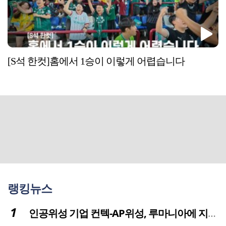
[S석 한컷]홈에서 1승이 이렇게 어렵습니다
랭킹뉴스
인공위성 기업 컨텍-AP위성, 루마니아에 지상국 시스템 전수