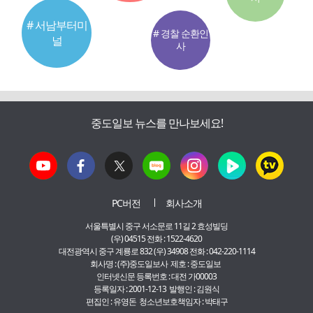
# 서남부터미
# 경찰 순환인
널
사
중도일보 뉴스를 만나보세요!
PC버전
회사소개
서울특별시 중구 서소문로 11길 2 효성빌딩
(우) 04515 전화 : 1522-4620
대전광역시 중구 계룡로 832 (우) 34908 전화 : 042-220-1114
회사명 : (주)중도일보사 제호 : 중도일보
인터넷신문 등록번호 : 대전 가00003
등록일자 : 2001-12-13 발행인 : 김원식
편집인 : 유영돈 청소년보호책임자 : 박태구