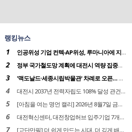
랭킹뉴스
인공위성 기업 컨텍-AP위성, 루마니아에 지상국 시스템 전수
정부 국가철도망 계획에 대전시 역량 집중해야
'맥도날드·세종시립박물관' 차례로 오픈… 고운동 정주여건 좋아진다
대전시 2037년 전력자립도 108% 달성 관건은 '주민 수용성'
[아침을 여는 명언 캘리] 2026년 8월7일 금요일
대전혁신센터, 대전창업허브 입주기업 7개사 모집
[교단만필] 더 쉽게 만드는 시대, 더 깊게 배우는 교육