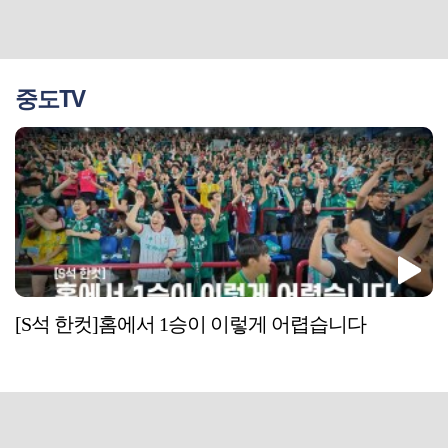
중도TV
[S석 한컷]홈에서 1승이 이렇게 어렵습니다