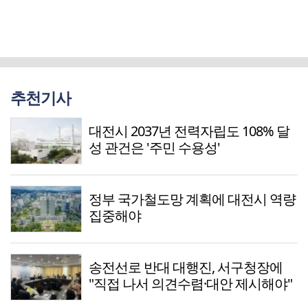
추천기사
대전시 2037년 전력자립도 108% 달
성 관건은 '주민 수용성'
정부 국가철도망 계획에 대전시 역량
집중해야
송전선로 반대 대행진, 서구청장에
"직접 나서 의견수렴·대안 제시해야"