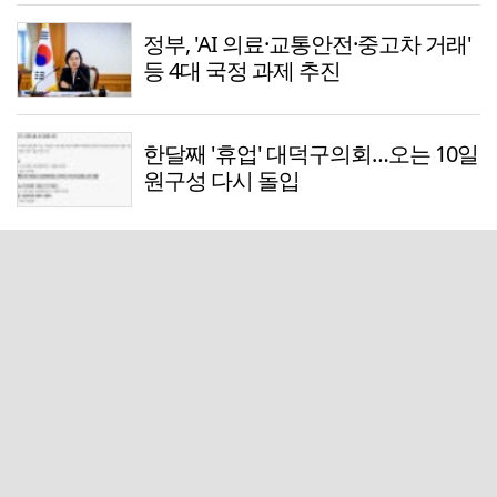
정부, 'AI 의료·교통안전·중고차 거래'
등 4대 국정 과제 추진
한달째 '휴업' 대덕구의회…오는 10일
원구성 다시 돌입