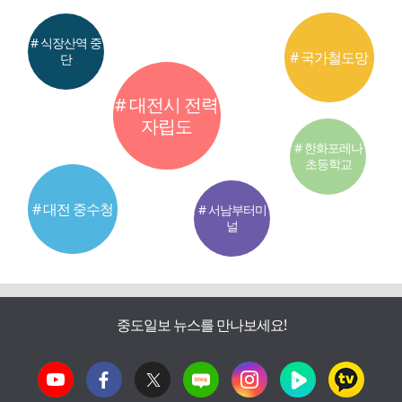
# 식장산역 중
# 국가철도망
단
# 대전시 전력
자립도
# 한화포레나
초등학교
# 대전 중수청
# 서남부터미
널
중도일보 뉴스를 만나보세요!