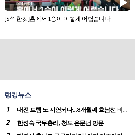
[S석 한컷]홈에서 1승이 이렇게 어렵습니다
랭킹뉴스
대전 트램 또 지연되나…8개월째 호남선 비개착공사 시공사 선정 난항
한성숙 국무총리, 청도 운문댐 방문