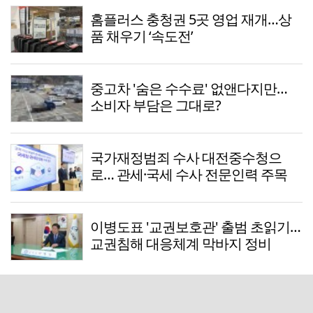
홈플러스 충청권 5곳 영업 재개…상
품 채우기 ‘속도전’
중고차 '숨은 수수료' 없앤다지만…
소비자 부담은 그대로?
국가재정범죄 수사 대전중수청으
로… 관세·국세 수사 전문인력 주목
이병도표 '교권보호관' 출범 초읽기…
교권침해 대응체계 막바지 정비