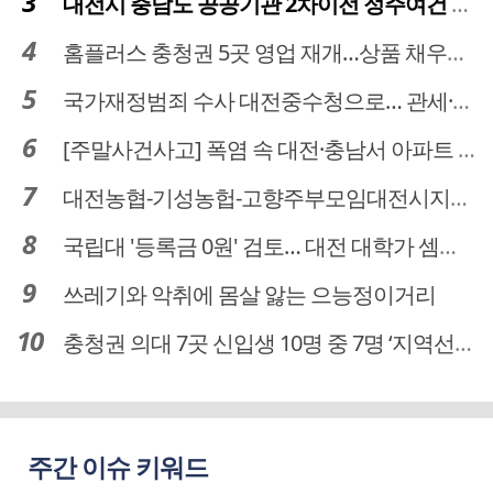
대전시 충남도 공공기관 2차이전 정주여건 확보 시급
홈플러스 충청권 5곳 영업 재개…상품 채우기 ‘속도전’
국가재정범죄 수사 대전중수청으로… 관세·국세 수사 전문인력 주목
[주말사건사고] 폭염 속 대전·충남서 아파트 화재·정전 잇따라…주민 대피·불편
대전농협-기성농헙-고향주부모임대전시지회, 이심점심 중식지원 봉사활동
국립대 '등록금 0원' 검토… 대전 대학가 셈법 복잡
쓰레기와 악취에 몸살 앓는 으능정이거리
충청권 의대 7곳 신입생 10명 중 7명 ‘지역선발’… 대전도 69.7%
주간 이슈 키워드