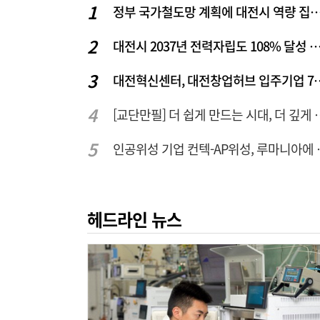
정부 국가철도망 계획에 대전시 역
대전시 2037년 전력자립도 108% 달성 관건은 '주
대전혁신센터, 대전창업허
[교단만필] 더 쉽게 만
인공위성 기업 컨
헤드라인 뉴스