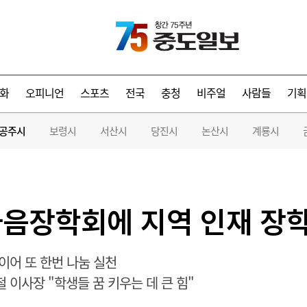
화
오피니언
스포츠
전국
충청
비주얼
사람들
기획
공주시
보령시
서산시
당진시
논산시
계룡시
음장학회에 지역 인재 장학
 이어 또 한번 나눔 실천
철 이사장 "학생들 꿈 키우는 데 큰 힘"