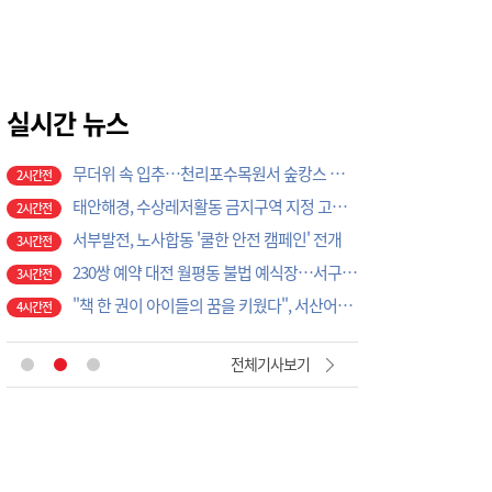
태안경찰서, 여름 성수기 해수욕장 민·경 합동 순찰 릴레이 추진
2시간전
무더위 속 입추…천리포수목원서 숲캉스 즐겨요!
2시간전
태안해경, 수상레저활동 금지구역 지정 고시 개정
2시간전
서부발전, 노사합동 '쿨한 안전 캠페인' 전개
실시간 뉴스
3시간전
230쌍 예약 대전 월평동 불법 예식장…서구의회 예비부부 피해 대책 촉구
3시간전
"책 한 권이 아이들의 꿈을 키웠다", 서산어린이도서관, 독서문화 프로젝트 성황리 마무리
4시간전
"직장도 마음 건강 돌본다", 서산시, 산업현장 자살예방 안전망 확대
4시간전
"바다의 숨결을 무대에 담다", 서산문화회관, 공명 콘서트 '은하의 물고기' 공연
5시간전
LH 전세사기 피해주택 매입 1만가구 돌파…피해 인정도 4만건 넘어
5시간전
"경로당이 건강지킴이로", 서산시, 어르신 질환 예방부터 금연까지 '찾아가는 건강행정' 강화
5시간전
‘안전모를 착용합시다’
1시간전
전체기사보기
건국대 글로컬캠퍼스 RISE사업단, ISO 국제표준 심사원 교육 성료
1시간전
예산소방서, 하반기 의용소방대원 모집…24일까지 접수
2시간전
예산 고덕면 새마을협의회, 취약계층 주거환경 개선 앞장…독거노인 가구 싱크대 교체
2시간전
예산 삽교읍 새마을지도자협의회, 도로변 예초·공원 정비…주민 안전환경 조성
2시간전