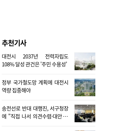
추천기사
대전시 2037년 전력자립도
108% 달성 관건은 '주민 수용성'
정부 국가철도망 계획에 대전시
역량 집중해야
송전선로 반대 대행진, 서구청장
에 "직접 나서 의견수렴·대안 제
시해야"