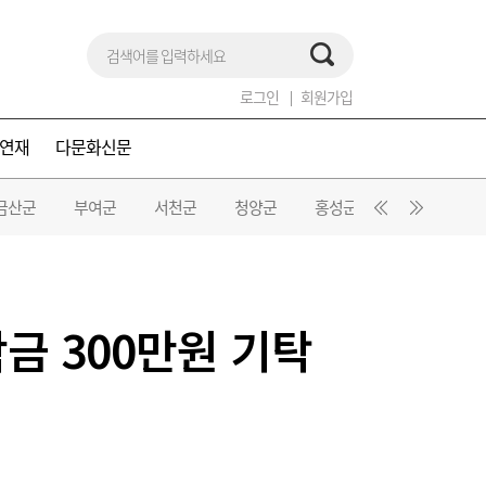
로그인
회원가입
연재
다문화신문
금산군
부여군
서천군
청양군
홍성군
예산군
금 300만원 기탁