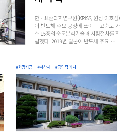
한국표준과학연구원(KRISS, 원장 이호성)
이 반도체 주요 공정에 쓰이는 고순도 가
스 15종의 순도분석기술과 시험절차를 확
립했다. 2019년 일본이 반도체 주요 소재
의 수출 규제로 무역보복을 단행했을 때
불소 등의 공급처 확보가 어려웠던 경험에
서 반도체 소재의 국산화와 공급망 다변화
#희망자금
#서산시
#공익적 가치
에 노력한 성과다. KRISS는 2020년 불화
수소 품질평가 서비스를 시작한 이래, 단
계적으로 대상을 늘려 최근 식각·세정·증
착용 고순도 가스 15종에 대한 순도분석
기반을 구축했다고 7일 밝혔다. 이로써 가
스별 표준 시험절차를 마련해 15종 전 품
목에..