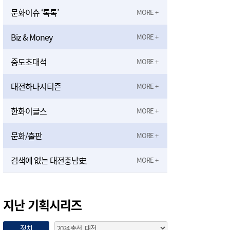
문화이슈 ‘톡톡’
Biz & Money
중도초대석
대전하나시티즌
한화이글스
문화/출판
검색에 없는 대전충남史
지난 기획시리즈
정치