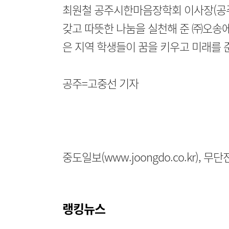
최원철 공주시한마음장학회 이사장(공주
갖고 따뜻한 나눔을 실천해 준 ㈜오송에
은 지역 학생들이 꿈을 키우고 미래를 준
공주=고중선 기자
중도일보(www.joongdo.co.kr), 
랭킹뉴스