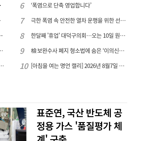
량 집중해야
‘폭염으로 단축 영업합니다’
민 수용성'
극한 폭염 속 안전한 열차 운행을 위한 선로관리
브 입주기업 7개사 모집
한달째 '휴업' 대덕구의회…오는 10일 원구성 다시 돌입
드는 시대, 더 깊게 배우는 교육
檢 보완수사 폐지 형소법에 숨은 ‘이의신청 3개월 제한’…황운하는 30일 추진
텍-AP위성, 루마니아에 지상국 시스템 전수
[아침을 여는 명언 캘리] 2026년 8월7일 금요일
표준연, 국산 반도체 공
정용 가스 '품질평가 체
계' 구축