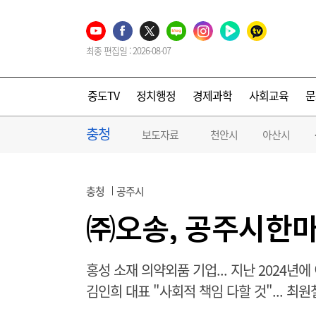
최종 편집일 : 2026-08-07
중도TV
정치행정
경제과학
사회교육
문
충청
보도자료
천안시
아산시
충청
공주시
㈜오송, 공주시한마
홍성 소재 의약외품 기업... 지난 2024년에
김인희 대표 "사회적 책임 다할 것"... 최원