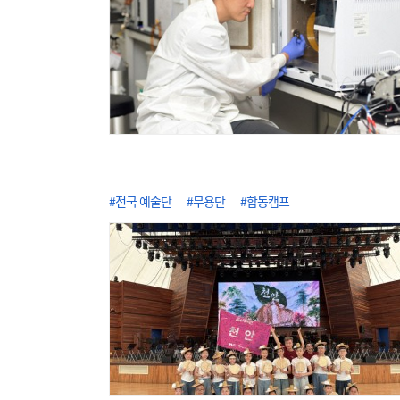
#전국 예술단
#무용단
#합동캠프