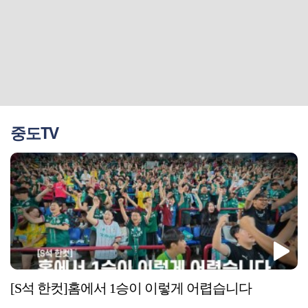
중도TV
[S석 한컷]홈에서 1승이 이렇게 어렵습니다