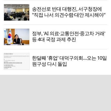
송전선로 반대 대행진, 서구청장에
"직접 나서 의견수렴·대안 제시해야"
정부, 'AI 의료·교통안전·중고차 거래'
등 4대 국정 과제 추진
한달째 '휴업' 대덕구의회…오는 10일
원구성 다시 돌입