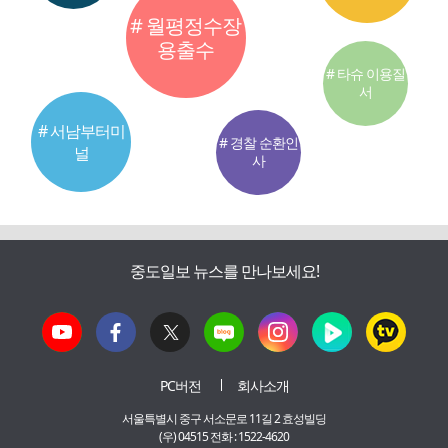
# 월평정수장
용출수
# 타슈 이용질
서
# 서남부터미
# 경찰 순환인
널
사
중도일보 뉴스를 만나보세요!
PC버전
회사소개
서울특별시 중구 서소문로 11길 2 효성빌딩
(우) 04515 전화 : 1522-4620