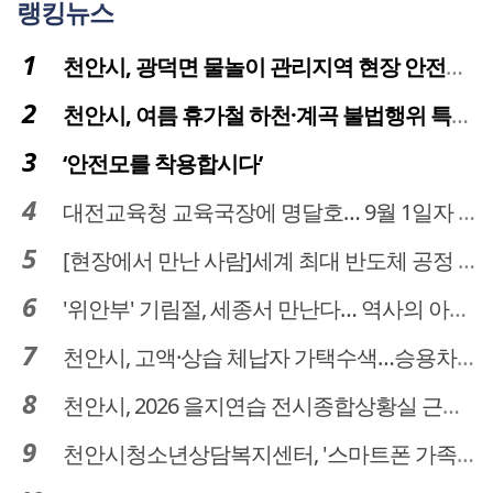
랭킹뉴스
천안시, 광덕면 물놀이 관리지역 현장 안전점검 실시
천안시, 여름 휴가철 하천·계곡 불법행위 특별단속
‘안전모를 착용합시다’
대전교육청 교육국장에 명달호… 9월 1일자 181명 인사
[현장에서 만난 사람]세계 최대 반도체 공정 장비 제조 기업 ASML 한종호 매니저
'위안부' 기림절, 세종서 만난다… 역사의 아픔 치유, '평화의 장'
천안시, 고액·상습 체납자 가택수색…승용차 압류·공매 착수
천안시, 2026 을지연습 전시종합상황실 근무자 사전교육
천안시청소년상담복지센터, '스마트폰 가족치유캠프' 운영