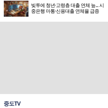
빚투에 청년·고령층 대출 연체 늪... 시
중은행 마통·신용대출 연체율 급증
중도TV