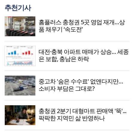
추천기사
홈플러스 충청권 5곳 영업 재개…상
품 채우기 ‘속도전’
대전·충북 아파트 매매가 상승… 세종
은 보합, 충남은 하락
중고차 '숨은 수수료' 없앤다지만…
소비자 부담은 그대로?
충청권 2분기 대형마트 판매액 '뚝'...
팍팍한 지역민 삶 반영하나