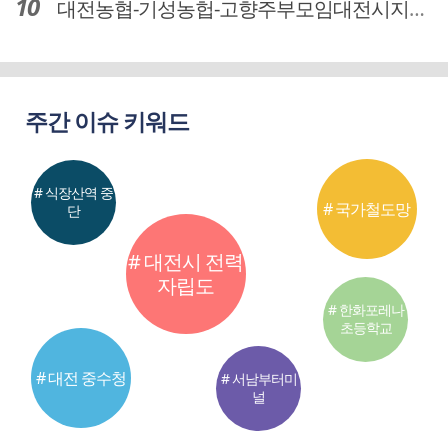
대전농협-기성농헙-고향주부모임대전시지회, 이심점심 중식지원 봉사활동
주간 이슈 키워드
# 식장산역 중
# 국가철도망
단
# 대전시 전력
자립도
# 한화포레나
초등학교
# 대전 중수청
# 서남부터미
널