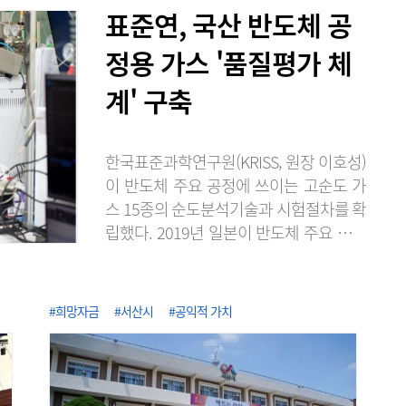
표준연, 국산 반도체 공
정용 가스 '품질평가 체
계' 구축
한국표준과학연구원(KRISS, 원장 이호성)
이 반도체 주요 공정에 쓰이는 고순도 가
스 15종의 순도분석기술과 시험절차를 확
립했다. 2019년 일본이 반도체 주요 소재
의 수출 규제로 무역보복을 단행했을 때
불소 등의 공급처 확보가 어려웠던 경험에
서 반도체 소재의 국산화와 공급망 다변화
#희망자금
#서산시
#공익적 가치
에 노력한 성과다. KRISS는 2020년 불화
수소 품질평가 서비스를 시작한 이래, 단
계적으로 대상을 늘려 최근 식각·세정·증
착용 고순도 가스 15종에 대한 순도분석