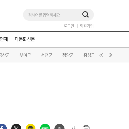
로그인
회원가입
연재
다문화신문
금산군
부여군
서천군
청양군
홍성군
예산군