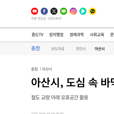
최종 편집일 : 2026-08-07
중도TV
정치행정
경제과학
사회교육
문
충청
보도자료
천안시
아산시
충청
아산시
아산시, 도심 속 
철도 교량 아래 유휴공간 활용