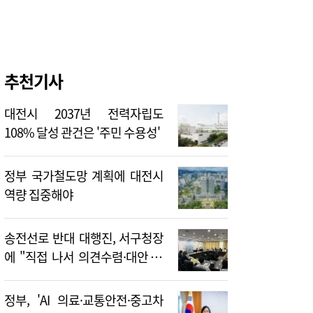
추천기사
대전시 2037년 전력자립도
108% 달성 관건은 '주민 수용성'
정부 국가철도망 계획에 대전시
역량 집중해야
송전선로 반대 대행진, 서구청장
에 "직접 나서 의견수렴·대안 제
시해야"
정부, 'AI 의료·교통안전·중고차