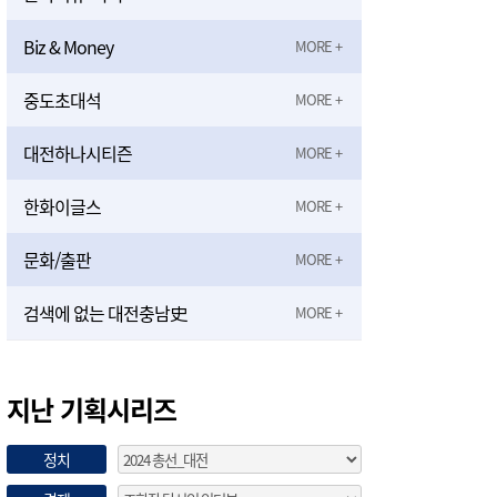
Biz & Money
중도초대석
대전하나시티즌
한화이글스
문화/출판
검색에 없는 대전충남史
지난 기획시리즈
정치