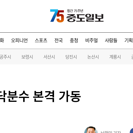
화
오피니언
스포츠
전국
충청
비주얼
사람들
기획
공주시
보령시
서산시
당진시
논산시
계룡시
바닥분수 본격 가동