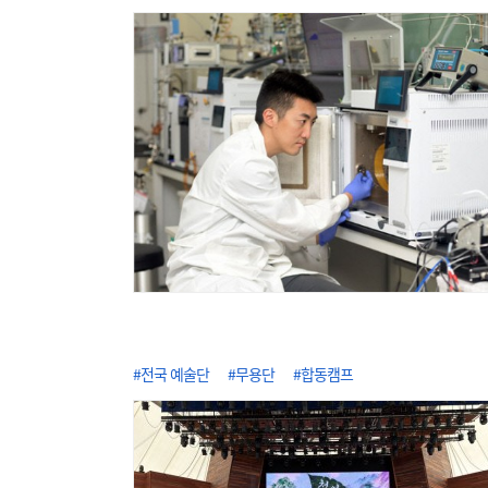
#전국 예술단
#무용단
#합동캠프