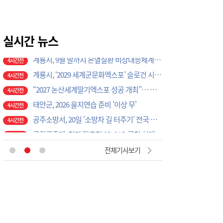
광석면, 학교·마을 손잡고 아동·청소년 물놀이 축제 성료
3시간전
계룡시, 성과관리 개편으로 행정 혁신 가속화
4시간전
K-크로스오버의 정수…계룡서 하이브리드 국악 ‘누모리쇼’
실시간 뉴스
4시간전
계룡시, 9월 말까지 온열질환 비상대응체계 총력 가동
4시간전
계룡시, ‘2029 세계군문화엑스포’ 슬로건 시민 공모전 개최
4시간전
“2027 논산세계딸기엑스포 성공 개최”… 지역 단체·기업 응원 열기 ‘후끈’
4시간전
태안군, 2026 을지연습 준비 '이상 무'
4시간전
공주소방서, 20일 ‘소방차 길 터주기’ 전국 긴급출동 훈련
4시간전
국립공주대, 현장 맞춤형 3D CAD 금형 설계 직무역량 강화 과정 성료
5시간전
[현장에서 만난 사람]세계 최대 반도체 공정 장비 제조 기업 ASML 한종호 매니저
36분전
전체기사보기
대전교육청 교육국장에 명달호… 9월 1일자 181명 인사
1시간전
태안군, 다문화가정 자녀 진로·진학 특강 개최
2시간전
태안군, 지역사회보장협의체 제2차 대표협의체 회의 개최
3시간전
‘2027 논산세계딸기산업엑스포’, 보령머드축제서 전격 홍보
3시간전