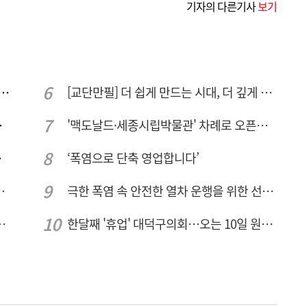
기자의 다른기사
보기
 컨텍-AP위성, 루마니아에 지상국 시스템 전수
[교단만필] 더 쉽게 만드는 시대, 더 깊게 배우는 교육
량 집중해야
'맥도날드·세종시립박물관' 차례로 오픈… 고운동 정주여건 좋아진다
민 수용성'
‘폭염으로 단축 영업합니다’
026년 8월7일 금요일
극한 폭염 속 안전한 열차 운행을 위한 선로관리
브 입주기업 7개사 모집
한달째 '휴업' 대덕구의회…오는 10일 원구성 다시 돌입