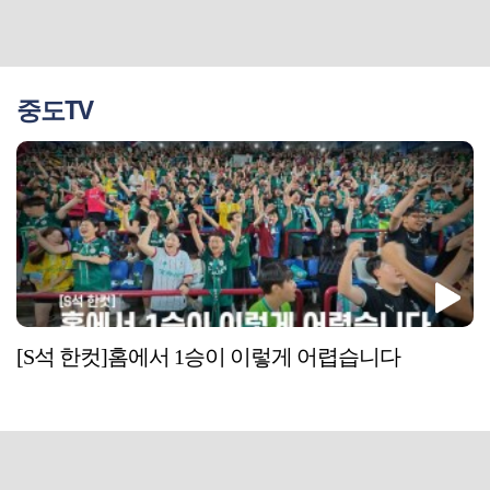
중도TV
[S석 한컷]홈에서 1승이 이렇게 어렵습니다