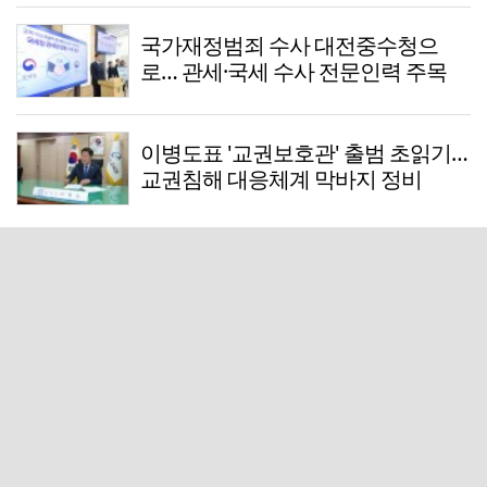
국가재정범죄 수사 대전중수청으
로… 관세·국세 수사 전문인력 주목
이병도표 '교권보호관' 출범 초읽기…
교권침해 대응체계 막바지 정비