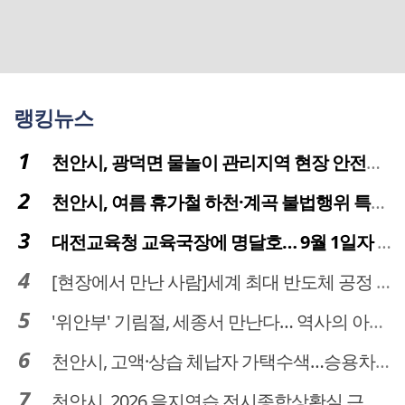
랭킹뉴스
천안시, 광덕면 물놀이 관리지역 현장 안전점검 실시
천안시, 여름 휴가철 하천·계곡 불법행위 특별단속
대전교육청 교육국장에 명달호… 9월 1일자 181명 인사
[현장에서 만난 사람]세계 최대 반도체 공정 장비 제조 기업 ASML 한종호 매니저
'위안부' 기림절, 세종서 만난다… 역사의 아픔 치유, '평화의 장'
천안시, 고액·상습 체납자 가택수색…승용차 압류·공매 착수
천안시, 2026 을지연습 전시종합상황실 근무자 사전교육