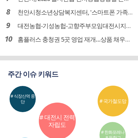
천안시청소년상담복지센터, '스마트폰 가족치유캠프' 운영
대전농협-기성농헙-고향주부모임대전시지회, 이심점심 중식지원 봉사활동
홈플러스 충청권 5곳 영업 재개…상품 채우기 ‘속도전’
주간 이슈 키워드
# 식장산역 중
# 국가철도망
단
# 대전시 전력
자립도
# 한화포레나
초등학교