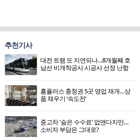
추천기사
대전 트램 또 지연되나…8개월째 호
남선 비개착공사 시공사 선정 난항
홈플러스 충청권 5곳 영업 재개…상
품 채우기 ‘속도전’
중고차 '숨은 수수료' 없앤다지만…
소비자 부담은 그대로?