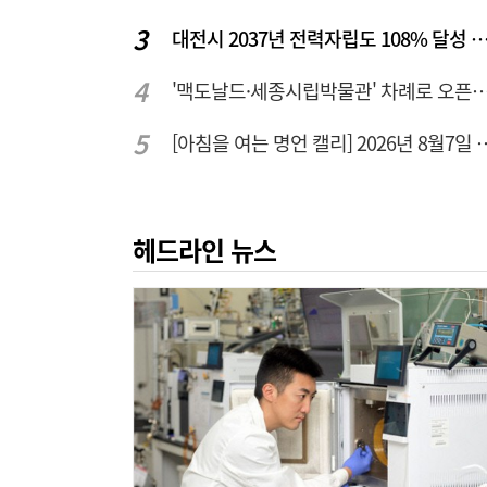
대전시 2037년 전력자립도 108% 달성 관건은 '주
'맥도날드·세종시립박물관' 차례로 오픈… 고운동 정
[아침을 여는 명언 캘리] 2
헤드라인 뉴스