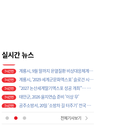
5시간전
태안군, 지역사회보장협의체 제2차 대표협의체 회의 개최
5시간전
‘2027 논산세계딸기산업엑스포’, 보령머드축제서 전격 홍보
6시간전
논산시, ‘2026 을지연습’ 준비보고회 개최
6시간전
광석면, 학교·마을 손잡고 아동·청소년 물놀이 축제 성료
6시간전
계룡시, 성과관리 개편으로 행정 혁신 가속화
7시간전
K-크로스오버의 정수…계룡서 하이브리드 국악 ‘누모리쇼’
실시간 뉴스
7시간전
계룡시, 9월 말까지 온열질환 비상대응체계 총력 가동
7시간전
계룡시, ‘2029 세계군문화엑스포’ 슬로건 시민 공모전 개최
7시간전
“2027 논산세계딸기엑스포 성공 개최”… 지역 단체·기업 응원 열기 ‘후끈’
7시간전
태안군, 2026 을지연습 준비 '이상 무'
7시간전
공주소방서, 20일 ‘소방차 길 터주기’ 전국 긴급출동 훈련
7시간전
국립공주대, 현장 맞춤형 3D CAD 금형 설계 직무역량 강화 과정 성료
7시간전
[현장에서 만난 사람]세계 최대 반도체 공정 장비 제조 기업 ASML 한종호 매니저
3시간전
전체기사보기
대전교육청 교육국장에 명달호… 9월 1일자 181명 인사
4시간전