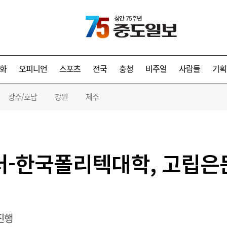
화
오피니언
스포츠
전국
충청
비주얼
사람들
기획
광주/호남
강원
제주
-한국폴리텍대학, 고립은
진행