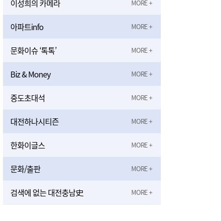
이성희의 카메라
아파트info
문화이슈 ‘톡톡’
Biz & Money
중도초대석
대전하나시티즌
한화이글스
문화/출판
검색에 없는 대전충남史