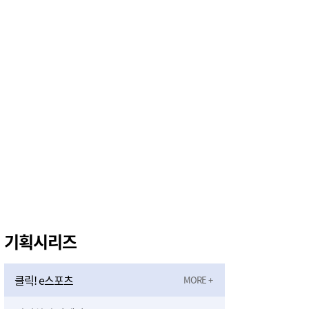
태안군, 다문화가정 자녀 진로·진학 특강 개최
5시간전
태안군, 지역사회보장협의체 제2차 대표협의체 회의 개최
5시간전
‘2027 논산세계딸기산업엑스포’, 보령머드축제서 전격 홍보
6시간전
기획시리즈
클릭! e스포츠