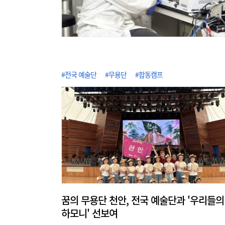
#전국 예술단
#무용단
#합동캠프
꿈의 무용단 천안, 전국 예술단과 '우리들의
하모니' 선보여