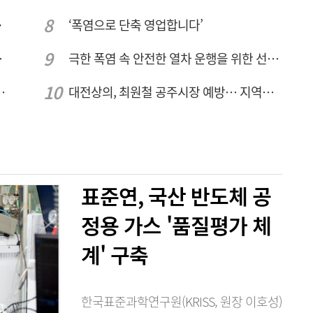
민 수용성'
‘폭염으로 단축 영업합니다’
주여건 좋아진다
극한 폭염 속 안전한 열차 운행을 위한 선로관리
026년 8월7일 금요일
대전상의, 최원철 공주시장 예방… 지역경제 협력방안 논의
표준연, 국산 반도체 공
정용 가스 '품질평가 체
계' 구축
한국표준과학연구원(KRISS, 원장 이호성)