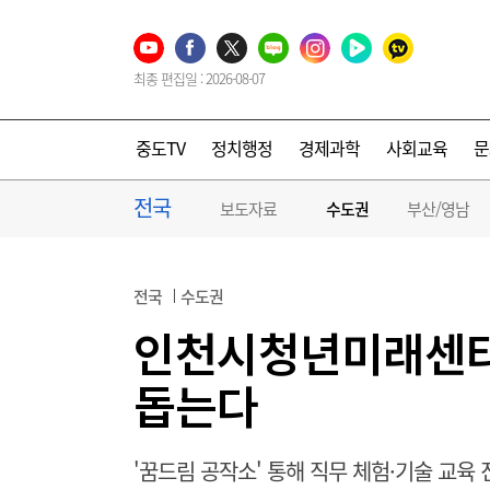
최종 편집일 : 2026-08-07
중도TV
정치행정
경제과학
사회교육
문
전국
보도자료
수도권
부산/영남
전국
수도권
인천시청년미래센터
돕는다
'꿈드림 공작소' 통해 직무 체험·기술 교육 