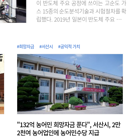
이 반도체 주요 공정에 쓰이는 고순도 가
스 15종의 순도분석기술과 시험절차를 확
립했다. 2019년 일본이 반도체 주요 소재
의 수출 규제로 무역보복을 단행했을 때
불소 등의 공급처 확보가 어려웠던 경험에
서 반도체 소재의 국산화와 공급망 다변화
#희망자금
#서산시
#공익적 가치
에 노력한 성과다. KRISS는 2020년 불화
수소 품질평가 서비스를 시작한 이래, 단
계적으로 대상을 늘려 최근 식각·세정·증
착용 고순도 가스 15종에 대한 순도분석
기반을 구축했다고 7일 밝혔다. 이로써 가
스별 표준 시험절차를 마련해 15종 전 품
목에..
"132억 농어민 희망자금 푼다", 서산시, 2만
2천여 농어업인에 농어민수당 지급