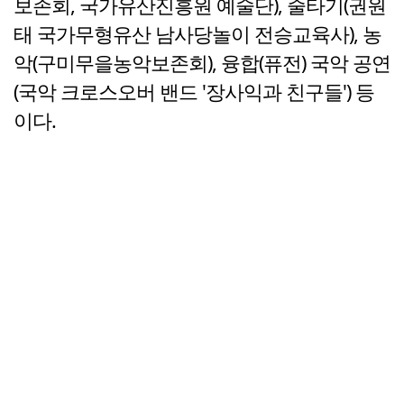
보존회, 국가유산진흥원 예술단), 줄타기(권원
태 국가무형유산 남사당놀이 전승교육사), 농
악(구미무을농악보존회), 융합(퓨전) 국악 공연
(국악 크로스오버 밴드 '장사익과 친구들') 등
이다.