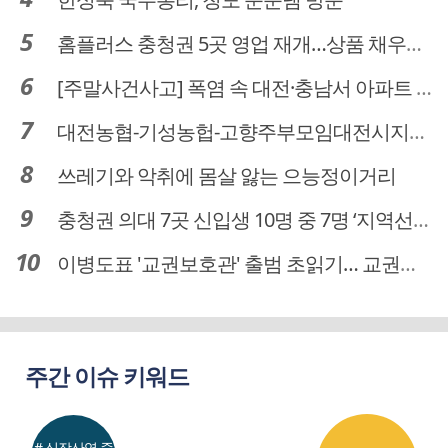
홈플러스 충청권 5곳 영업 재개…상품 채우기 ‘속도전’
[주말사건사고] 폭염 속 대전·충남서 아파트 화재·정전 잇따라…주민 대피·불편
대전농협-기성농헙-고향주부모임대전시지회, 이심점심 중식지원 봉사활동
쓰레기와 악취에 몸살 앓는 으능정이거리
충청권 의대 7곳 신입생 10명 중 7명 ‘지역선발’… 대전도 69.7%
이병도표 '교권보호관' 출범 초읽기… 교권침해 대응체계 막바지 정비
주간 이슈 키워드
# 식장산역 중