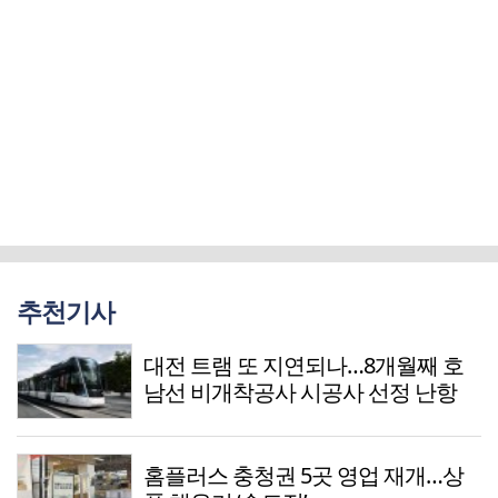
추천기사
대전 트램 또 지연되나…8개월째 호
남선 비개착공사 시공사 선정 난항
홈플러스 충청권 5곳 영업 재개…상