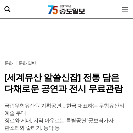
문화
문화 일반
[세계유산 알쓸신잡] 전통 담은
다채로운 공연과 전시 무료관람
국립무형유산원 기획공연… 한국 대표하는 무형유산의
예술 무대
장르와 세대, 지역 아우르는 특별공연 '굿보러가자'…
판소리와 줄타기, 농악 등