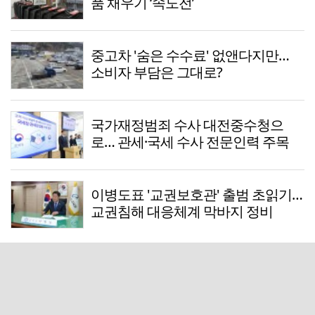
품 채우기 ‘속도전’
중고차 '숨은 수수료' 없앤다지만…
소비자 부담은 그대로?
국가재정범죄 수사 대전중수청으
로… 관세·국세 수사 전문인력 주목
이병도표 '교권보호관' 출범 초읽기…
교권침해 대응체계 막바지 정비