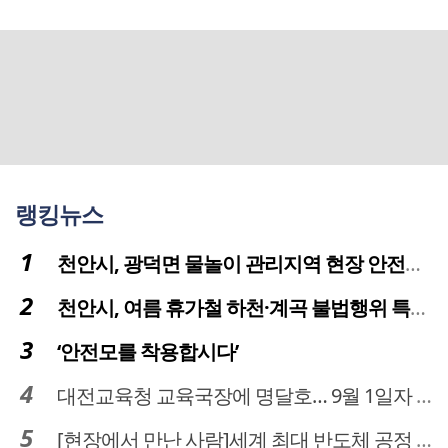
랭킹뉴스
천안시, 광덕면 물놀이 관리지역 현장 안전점검 실시
천안시, 여름 휴가철 하천·계곡 불법행위 특별단속
‘안전모를 착용합시다’
대전교육청 교육국장에 명달호… 9월 1일자 181명 인사
[현장에서 만난 사람]세계 최대 반도체 공정 장비 제조 기업 ASML 한종호 매니저