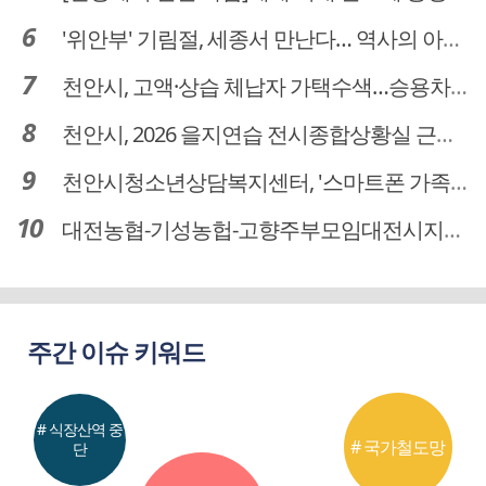
'위안부' 기림절, 세종서 만난다… 역사의 아픔 치유, '평화의 장'
천안시, 고액·상습 체납자 가택수색…승용차 압류·공매 착수
천안시, 2026 을지연습 전시종합상황실 근무자 사전교육
천안시청소년상담복지센터, '스마트폰 가족치유캠프' 운영
대전농협-기성농헙-고향주부모임대전시지회, 이심점심 중식지원 봉사활동
주간 이슈 키워드
# 식장산역 중
# 국가철도망
단