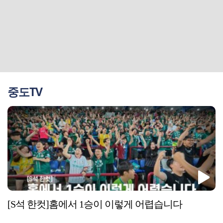
중도TV
[S석 한컷]홈에서 1승이 이렇게 어렵습니다