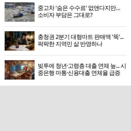
중고차 '숨은 수수료' 없앤다지만…
소비자 부담은 그대로?
충청권 2분기 대형마트 판매액 '뚝'...
팍팍한 지역민 삶 반영하나
빚투에 청년·고령층 대출 연체 늪... 시
중은행 마통·신용대출 연체율 급증