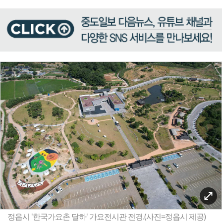
정읍시 '한국가요촌 달하' 가요전시관 전경.(사진=정읍시 제공)