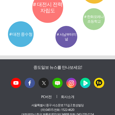
# 대전시 전력
자립도
# 한화포레나
초등학교
# 대전 중수청
# 서남부터미
널
중도일보 뉴스를 만나보세요!
PC버전
회사소개
서울특별시 중구 서소문로 11길 2 효성빌딩
(우) 04515 전화 : 1522-4620
대전광역시 중구 계룡로 832 (우) 34908 전화 : 042-220-1114