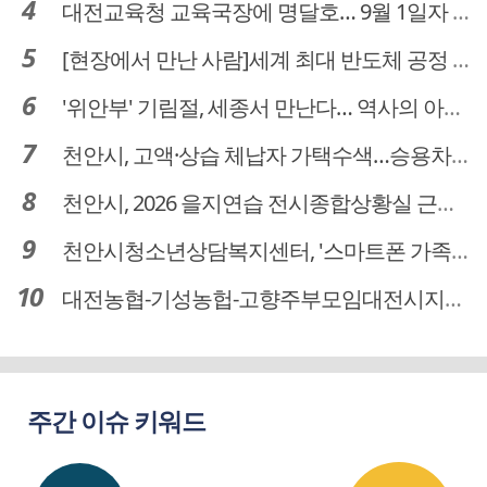
대전교육청 교육국장에 명달호… 9월 1일자 181명 인사
[현장에서 만난 사람]세계 최대 반도체 공정 장비 제조 기업 ASML 한종호 매니저
'위안부' 기림절, 세종서 만난다… 역사의 아픔 치유, '평화의 장'
천안시, 고액·상습 체납자 가택수색…승용차 압류·공매 착수
천안시, 2026 을지연습 전시종합상황실 근무자 사전교육
천안시청소년상담복지센터, '스마트폰 가족치유캠프' 운영
대전농협-기성농헙-고향주부모임대전시지회, 이심점심 중식지원 봉사활동
주간 이슈 키워드