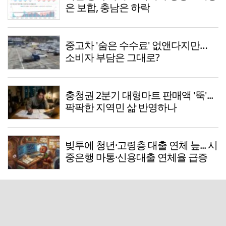
은 보합, 충남은 하락
중고차 '숨은 수수료' 없앤다지만…
소비자 부담은 그대로?
충청권 2분기 대형마트 판매액 '뚝'...
팍팍한 지역민 삶 반영하나
빚투에 청년·고령층 대출 연체 늪... 시
중은행 마통·신용대출 연체율 급증