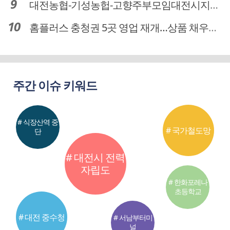
대전농협-기성농헙-고향주부모임대전시지회, 이심점심 중식지원 봉사활동
홈플러스 충청권 5곳 영업 재개…상품 채우기 ‘속도전’
주간 이슈 키워드
# 식장산역 중
# 국가철도망
단
# 대전시 전력
자립도
# 한화포레나
초등학교
# 대전 중수청
# 서남부터미
널