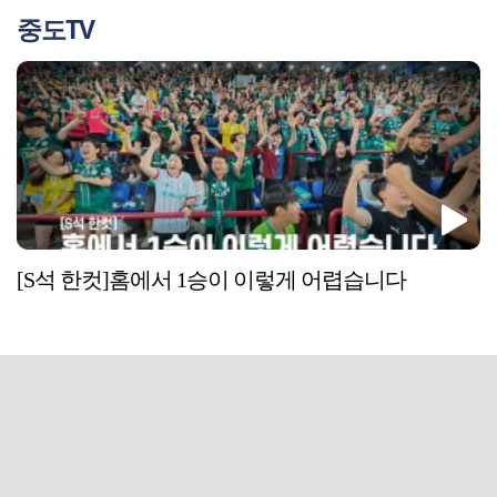
중도TV
[S석 한컷]홈에서 1승이 이렇게 어렵습니다