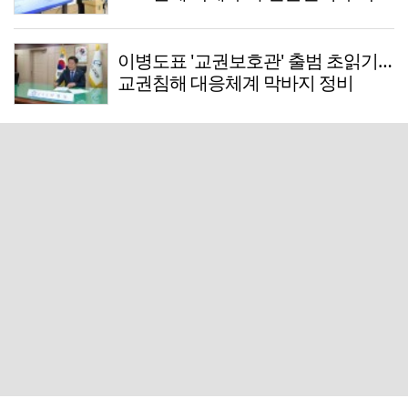
이병도표 '교권보호관' 출범 초읽기…
교권침해 대응체계 막바지 정비