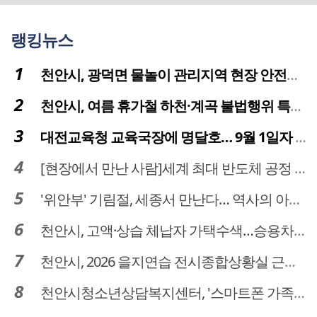
랭킹뉴스
천안시, 광덕면 물놀이 관리지역 현장 안전점검 실시
천안시, 여름 휴가철 하천·계곡 불법행위 특별단속
대전교육청 교육국장에 명달호… 9월 1일자 181명 인사
[현장에서 만난 사람]세계 최대 반도체 공정 장비 제조 기업 ASML 한종호 매니저
'위안부' 기림절, 세종서 만난다… 역사의 아픔 치유, '평화의 장'
천안시, 고액·상습 체납자 가택수색…승용차 압류·공매 착수
천안시, 2026 을지연습 전시종합상황실 근무자 사전교육
천안시청소년상담복지센터, '스마트폰 가족치유캠프' 운영