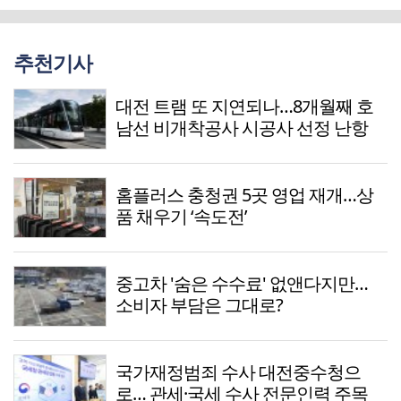
추천기사
대전 트램 또 지연되나…8개월째 호
남선 비개착공사 시공사 선정 난항
홈플러스 충청권 5곳 영업 재개…상
품 채우기 ‘속도전’
중고차 '숨은 수수료' 없앤다지만…
소비자 부담은 그대로?
국가재정범죄 수사 대전중수청으
로… 관세·국세 수사 전문인력 주목