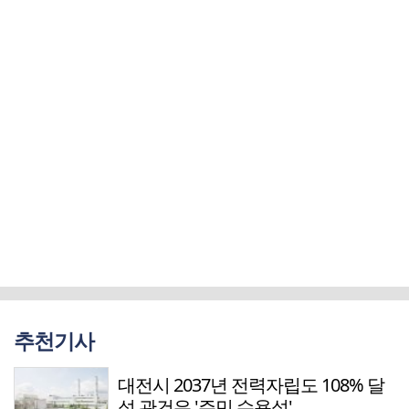
추천기사
대전시 2037년 전력자립도 108% 달
성 관건은 '주민 수용성'