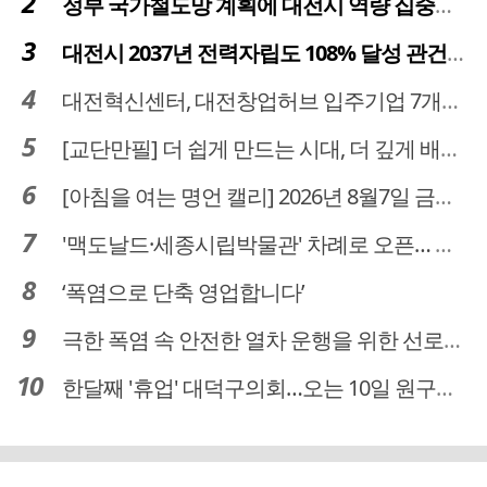
정부 국가철도망 계획에 대전시 역량 집중해야
대전시 2037년 전력자립도 108% 달성 관건은 '주민 수용성'
대전혁신센터, 대전창업허브 입주기업 7개사 모집
[교단만필] 더 쉽게 만드는 시대, 더 깊게 배우는 교육
[아침을 여는 명언 캘리] 2026년 8월7일 금요일
'맥도날드·세종시립박물관' 차례로 오픈… 고운동 정주여건 좋아진다
‘폭염으로 단축 영업합니다’
극한 폭염 속 안전한 열차 운행을 위한 선로관리
한달째 '휴업' 대덕구의회…오는 10일 원구성 다시 돌입