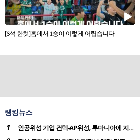
[S석 한컷]홈에서 1승이 이렇게 어렵습니다
랭킹뉴스
인공위성 기업 컨텍-AP위성, 루마니아에 지상국 시스템 전수