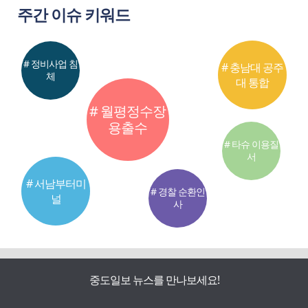
주간 이슈 키워드
# 정비사업 침
# 충남대 공주
체
대 통합
# 월평정수장
용출수
# 타슈 이용질
서
# 서남부터미
# 경찰 순환인
널
사
중도일보 뉴스를 만나보세요!