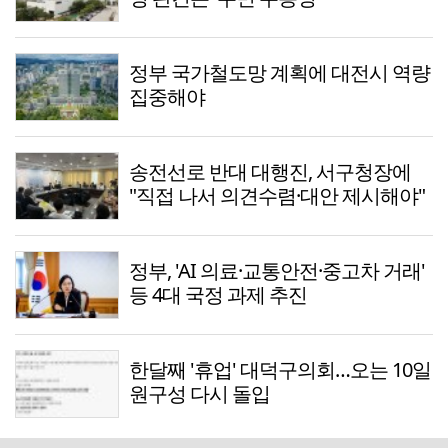
정부 국가철도망 계획에 대전시 역량
집중해야
송전선로 반대 대행진, 서구청장에
"직접 나서 의견수렴·대안 제시해야"
정부, 'AI 의료·교통안전·중고차 거래'
등 4대 국정 과제 추진
한달째 '휴업' 대덕구의회…오는 10일
원구성 다시 돌입