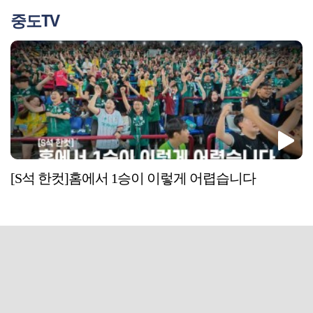
중도TV
[S석 한컷]홈에서 1승이 이렇게 어렵습니다