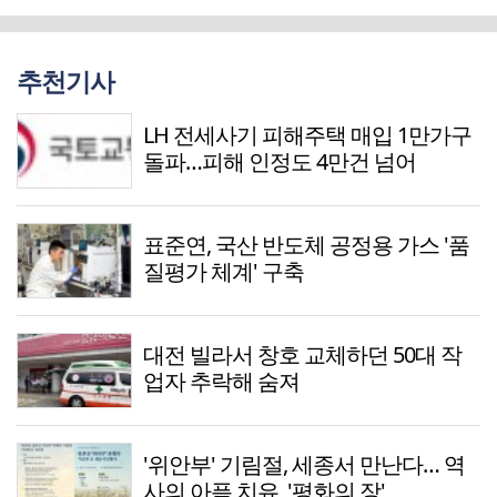
추천기사
LH 전세사기 피해주택 매입 1만가구
돌파…피해 인정도 4만건 넘어
표준연, 국산 반도체 공정용 가스 '품
질평가 체계' 구축
대전 빌라서 창호 교체하던 50대 작
업자 추락해 숨져
'위안부' 기림절, 세종서 만난다… 역
사의 아픔 치유, '평화의 장'