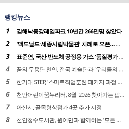
랭킹뉴스
김해낙동강레일파크 10년간 266만명 찾았다
'맥도날드·세종시립박물관' 차례로 오픈… 고운동 정주여건 좋아진다
표준연, 국산 반도체 공정용 가스 '품질평가 체계' 구축
꿈의 무용단 천안, 전국 예술단과 '우리들의 하모니' 선보여
한기대 STEP, '스마트직업훈련 패키지 과정 3기' 모집
천안어린이꿈누리터, 8월 '2026 찾아가는 팝업놀이터' 운영
아산시, 골목형상점가 4곳 추가 지정
천안청수도서관, 원어민과 함께하는 '모든 영어 모든 독서' 운영