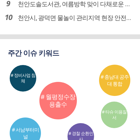
천안도솔도서관, 여름방학 맞이 다채로운 독서문화 프로그램 운영
천안시, 광덕면 물놀이 관리지역 현장 안전점검 실시
주간 이슈 키워드
# 정비사업 침
# 충남대 공주
체
대 통합
# 월평정수장
용출수
# 타슈 이용질
서
# 서남부터미
# 경찰 순환인
널
사