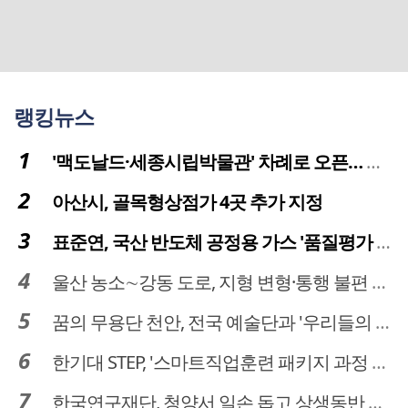
랭킹뉴스
'맥도날드·세종시립박물관' 차례로 오픈… 고운동 정주여건 좋아진다
아산시, 골목형상점가 4곳 추가 지정
표준연, 국산 반도체 공정용 가스 '품질평가 체계' 구축
울산 농소∼강동 도로, 지형 변형·통행 불편 해법 찾는다
꿈의 무용단 천안, 전국 예술단과 '우리들의 하모니' 선보여
한기대 STEP, '스마트직업훈련 패키지 과정 3기' 모집
한국연구재단, 청양서 일손 돕고 상생동반 친구맺기 봉사활동