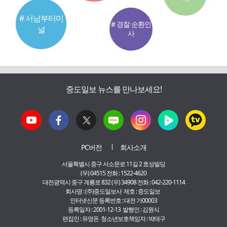
# 서남부터미
# 경찰 순환인
널
사
중도일보 뉴스를 만나보세요!
PC버전
회사소개
서울특별시 중구 서소문로 11길 2 효성빌딩
(우) 04515 전화 : 1522-4620
대전광역시 중구 계룡로 832 (우) 34908 전화 : 042-220-1114
회사명 : (주)중도일보사 제호 : 중도일보
인터넷신문 등록번호 : 대전 가00003
등록일자 : 2001-12-13 발행인 : 김원식
편집인 : 유영돈 청소년보호책임자 : 박태구