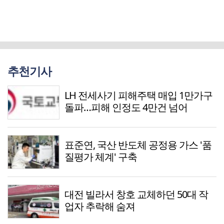
추천기사
LH 전세사기 피해주택 매입 1만가구
돌파…피해 인정도 4만건 넘어
표준연, 국산 반도체 공정용 가스 '품
질평가 체계' 구축
대전 빌라서 창호 교체하던 50대 작
업자 추락해 숨져