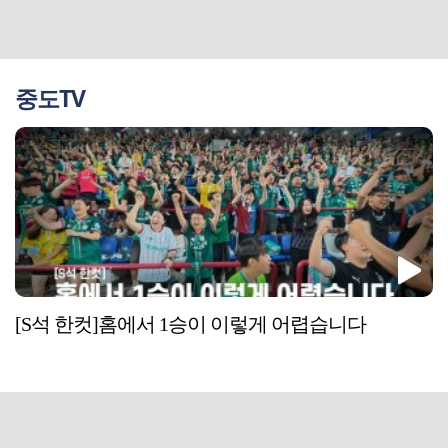
중도TV
[S석 한컷]홈에서 1승이 이렇게 어렵습니다