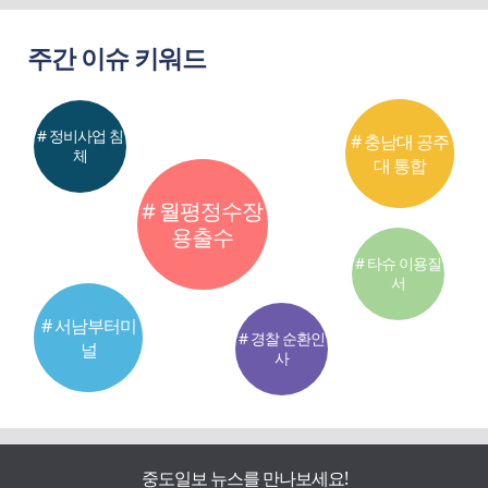
주간 이슈 키워드
# 정비사업 침
# 충남대 공주
체
대 통합
# 월평정수장
용출수
# 타슈 이용질
서
# 서남부터미
# 경찰 순환인
널
사
중도일보 뉴스를 만나보세요!