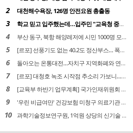
대천해수욕장, 126명 안전요원 총출동
학교 믿고 입주했는데…입주민 "교육청 중재 나서라"
부산 동구, 북항 해양레저에 시민 1000명 모였다
[르포] 선풍기도 없는 40.2도 정산부스… 폭염 속 공영주차장 근로자
돌아오는 온통대전…자치구 지역화폐와 연계·통합 가능할까
[르포] 대청호 녹조 시작점 추소리 가보니…걷어내도 짙은 초록빛
[교육부 하반기 업무계획] 국가인재위원회 신설… 거점국립대 3곳 성장엔진·AI 분야 패키지 지원
'우린 비급여만' 건강보험 미청구 의료기관 대전 65곳 충남 31곳
과학기술정보연구원, 1억원 상당의 신기술 기업 이전 완료