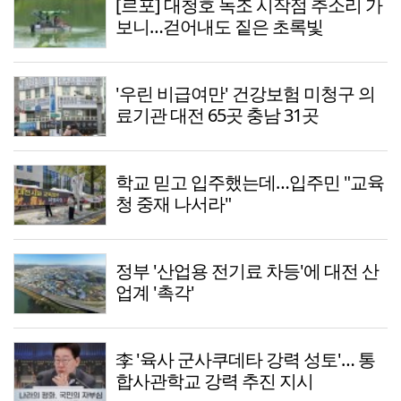
[르포] 대청호 녹조 시작점 추소리 가
보니…걷어내도 짙은 초록빛
'우린 비급여만' 건강보험 미청구 의
료기관 대전 65곳 충남 31곳
학교 믿고 입주했는데…입주민 "교육
청 중재 나서라"
정부 '산업용 전기료 차등'에 대전 산
업계 '촉각'
李 '육사 군사쿠데타 강력 성토'… 통
합사관학교 강력 추진 지시