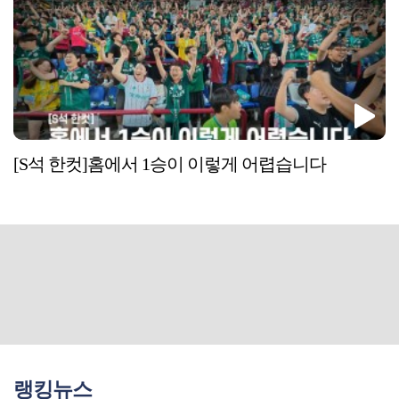
[S석 한컷]홈에서 1승이 이렇게 어렵습니다
랭킹뉴스