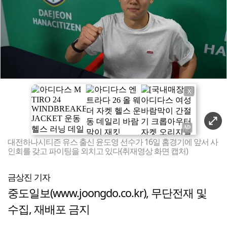
X
대전하나시티즌 유스 출신 윤도영 선수가 16일 홈경기에 앞서 사
인회를 갖고 파이팅을 외치고 있다(취재영상 화면 캡처)
금상진 기자
중도일보(www.joongdo.co.kr), 무단전재 및
수집, 재배포 금지