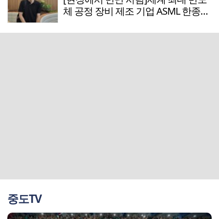
체 공정 장비 제조 기업 ASML 한종호
매니저
중도TV