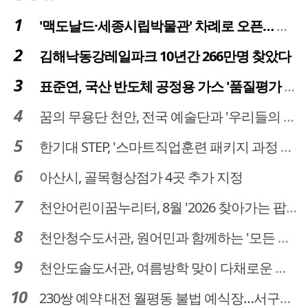
'맥도날드·세종시립박물관' 차례로 오픈… 고운동 정주여건 좋아진다
김해낙동강레일파크 10년간 266만명 찾았다
표준연, 국산 반도체 공정용 가스 '품질평가 체계' 구축
꿈의 무용단 천안, 전국 예술단과 '우리들의 하모니' 선보여
한기대 STEP, '스마트직업훈련 패키지 과정 3기' 모집
아산시, 골목형상점가 4곳 추가 지정
천안어린이꿈누리터, 8월 '2026 찾아가는 팝업놀이터' 운영
천안청수도서관, 원어민과 함께하는 '모든 영어 모든 독서' 운영
천안도솔도서관, 여름방학 맞이 다채로운 독서문화 프로그램 운영
230쌍 예약 대전 월평동 불법 예식장…서구의회 예비부부 피해 대책 촉구