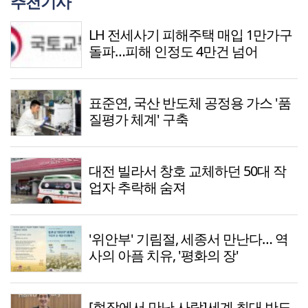
추천기사
LH 전세사기 피해주택 매입 1만가구
돌파…피해 인정도 4만건 넘어
표준연, 국산 반도체 공정용 가스 '품
질평가 체계' 구축
대전 빌라서 창호 교체하던 50대 작
업자 추락해 숨져
'위안부' 기림절, 세종서 만난다… 역
사의 아픔 치유, '평화의 장'
[현장에서 만난 사람]세계 최대 반도