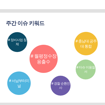
주간 이슈 키워드
# 정비사업 침
# 충남대 공주
체
대 통합
# 월평정수장
용출수
# 타슈 이용질
서
# 서남부터미
# 경찰 순환인
널
사