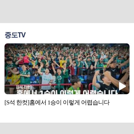
중도TV
[S석 한컷]홈에서 1승이 이렇게 어렵습니다