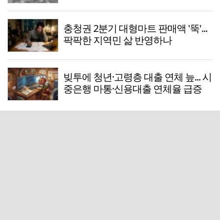
충청권 2분기 대형마트 판매액 '뚝'...
팍팍한 지역민 삶 반영하나
빚투에 청년·고령층 대출 연체 늪... 시
중은행 마통·신용대출 연체율 급증