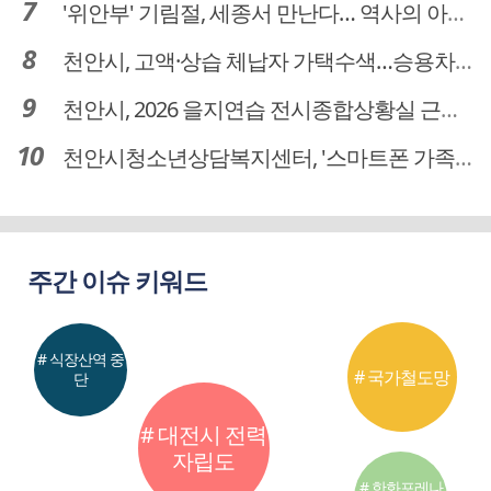
'위안부' 기림절, 세종서 만난다… 역사의 아픔 치유, '평화의 장'
천안시, 고액·상습 체납자 가택수색…승용차 압류·공매 착수
천안시, 2026 을지연습 전시종합상황실 근무자 사전교육
천안시청소년상담복지센터, '스마트폰 가족치유캠프' 운영
주간 이슈 키워드
# 식장산역 중
# 국가철도망
단
# 대전시 전력
자립도
# 한화포레나