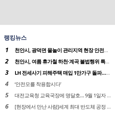
랭킹뉴스
천안시, 광덕면 물놀이 관리지역 현장 안전점검 실시
천안시, 여름 휴가철 하천·계곡 불법행위 특별단속
LH 전세사기 피해주택 매입 1만가구 돌파…피해 인정도 4만건 넘어
‘안전모를 착용합시다’
대전교육청 교육국장에 명달호… 9월 1일자 181명 인사
[현장에서 만난 사람]세계 최대 반도체 공정 장비 제조 기업 ASML 한종호 매니저