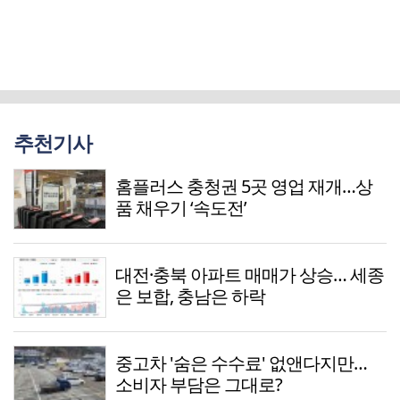
추천기사
홈플러스 충청권 5곳 영업 재개…상
품 채우기 ‘속도전’
대전·충북 아파트 매매가 상승… 세종
은 보합, 충남은 하락
중고차 '숨은 수수료' 없앤다지만…
소비자 부담은 그대로?