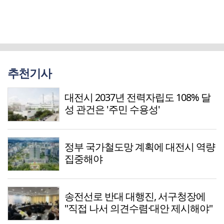
추천기사
대전시 2037년 전력자립도 108% 달
성 관건은 '주민 수용성'
정부 국가철도망 계획에 대전시 역량
집중해야
송전선로 반대 대행진, 서구청장에
"직접 나서 의견수렴·대안 제시해야"