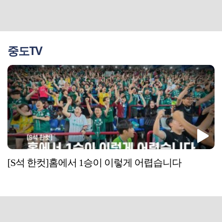
중도TV
[S석 한컷]홈에서 1승이 이렇게 어렵습니다