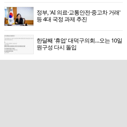
정부, 'AI 의료·교통안전·중고차 거래'
등 4대 국정 과제 추진
한달째 '휴업' 대덕구의회…오는 10일
원구성 다시 돌입