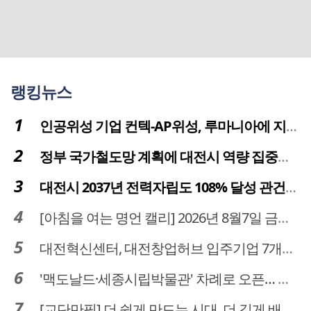
랭킹뉴스
인공위성 기업 컨텍-AP위성, 루마니아에 지상국 시스템 전수
정부 국가철도망 계획에 대전시 역량 집중해야
대전시 2037년 전력자립도 108% 달성 관건은 '주민 수용성'
[아침을 여는 명언 캘리] 2026년 8월7일 금요일
대전혁신센터, 대전창업허브 입주기업 7개사 모집
'맥도날드·세종시립박물관' 차례로 오픈… 고운동 정주여건 좋아진다
[교단만필] 더 쉽게 만드는 시대, 더 깊게 배우는 교육