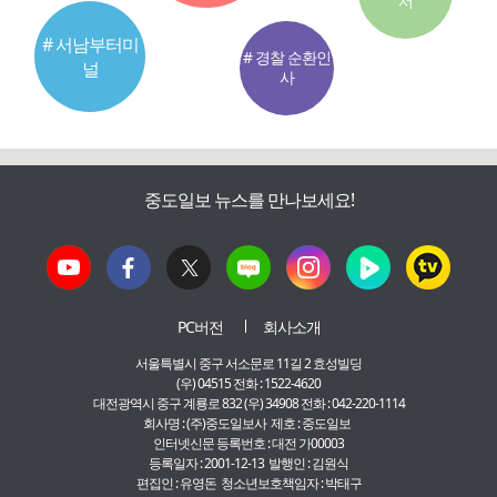
서
# 서남부터미
# 경찰 순환인
널
사
중도일보 뉴스를 만나보세요!
PC버전
회사소개
서울특별시 중구 서소문로 11길 2 효성빌딩
(우) 04515 전화 : 1522-4620
대전광역시 중구 계룡로 832 (우) 34908 전화 : 042-220-1114
회사명 : (주)중도일보사 제호 : 중도일보
인터넷신문 등록번호 : 대전 가00003
등록일자 : 2001-12-13 발행인 : 김원식
편집인 : 유영돈 청소년보호책임자 : 박태구