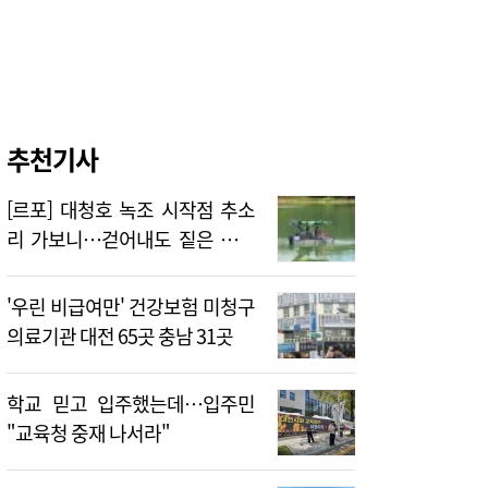
추천기사
[르포] 대청호 녹조 시작점 추소
리 가보니…걷어내도 짙은 초록
빛
'우린 비급여만' 건강보험 미청구
의료기관 대전 65곳 충남 31곳
학교 믿고 입주했는데…입주민
"교육청 중재 나서라"