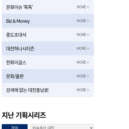
문화이슈 ‘톡톡’
Biz & Money
중도초대석
대전하나시티즌
한화이글스
문화/출판
검색에 없는 대전충남史
지난 기획시리즈
정치