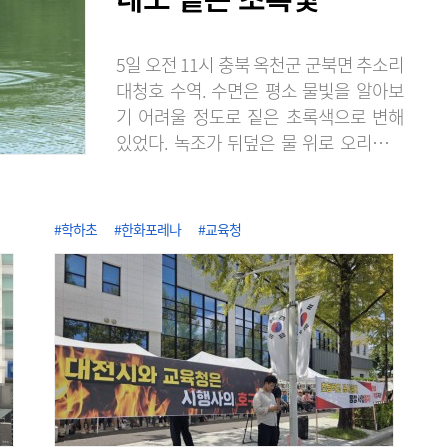
5일 오전 11시 충북 옥천군 군북면 추소리
대청호 수역. 수면은 평소 물빛을 알아보
기 어려울 정도로 짙은 초록색으로 변해
있었다. 녹조가 뒤덮은 물 위로 오리들이
유유히 지나갔고 물가에는 각종 부유물이
떠다녔다. 수변 주변으로는 수많은 파리가
날아들었다. 플라스틱 컵으로 수면의 물을
#학하초
#한화포레나
#교육청
떠보니 연한 초록빛을 띠었다. 물을 다시
쏟아낸 뒤에도 컵 안쪽에는 녹색 흔적이
남았다. 추소리 수역은 매년 여름이면 녹
조가 반복적으로 발생하는 곳이다. 이날도
작업자들이 녹조방제선에 올라 수면을 뒤
덮은 녹조를 걷어내고 있었다. 방제 작업
은 하루 두..