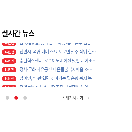
천안시, 여름방학 맞아 아이 국가예방접종 권장
1시간전
단국대병원, 응급 산모 이송 대비 실무 전문 워크숍 개최
1시간전
천안시, 폭염 대비 주요 도로변 살수 작업 현장 점검
1시간전
충남혁신센터, 오픈이노베이션 밋업 데이 4차례 운영
실시간 뉴스
1시간전
정서·문화 치유공간 마음돌봄복지마을 조성사업 순항…공정률 40%
1시간전
남이면, 민.관 협력 찾아가는 맞춤형 복지 복지사각 해소 역할 톡톡
1시간전
천안동남소방서, 구명조끼 무료대여소 이용 당부
1시간전
금산군농업기술센터, 왕초보 스마트팜 도전과정 운영
1시간전
금산교육지원청, 가족과 함께 즐기는 '2026 온가족 드론 체험 캠프' 운영
1시간전
천안의료원, 미등록 외국인 치료부터 출국까지 안전하게 도와
1시간전
"꽃보다 아름다운 봉사의 손길", 생활개선서산시연합회, 서산국화축제 성공 위해 구슬땀
1시간전
전체기사보기
정진훈 증평부군수, 저수지 안전관리 실태점검···여름철 수난사고 예방 총력
1시간전
충주교육지원청, 특수교육대상자 가족지원…정서적 안정·유대 강화
1시간전
정부, 'AI 의료·교통안전·중고차 거래' 등 4대 국정 과제 추진
1시간전
서산 평화통일 염원 담은 태극기 동산 조성, 태극기 물결로 잇는 광복의 의미 되새겨
1시간전