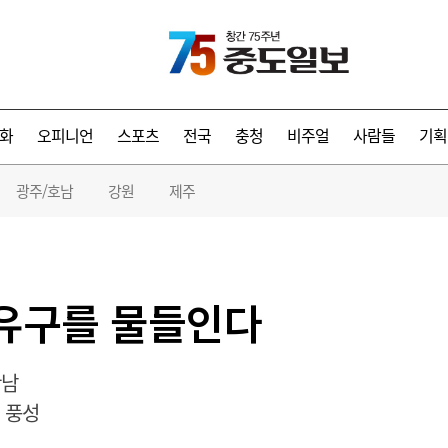
화
오피니언
스포츠
전국
충청
비주얼
사람들
기획
광주/호남
강원
제주
 유구를 물들인다
만남
 풍성