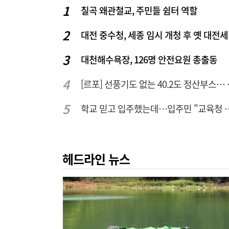
칠곡 왜관철교, 주민들 쉼터 역할
대전 중
대천해수욕장, 126명 안전요원 총출동
[르포] 선풍기
학교 믿고 입주했는데…입주
헤드라인 뉴스