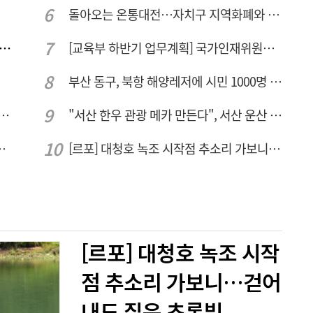
돌아오는 온통대전…자치구 지역화폐와 연계·통합 가능할까
수청, 세종 임시 개청 후 옛 대전세무서 부지로 이전 추진
[교육부 하반기 업무계획] 국가인재위원회 신설… 거점국립대 3곳 성장엔진·AI 분야 패키지 지원
부산 동구, 북항 해양레저에 시민 1000명 모였다
도 없는 40.2도 정산부스… 폭염 속 공영주차장 근로자
"서산 한우 관광 메카 만든다", 서산 운산 농어촌관광휴양단지 조성 본격 시동
민 "교육청 중재 나서라"
[르포] 대청호 녹조 시작점 추소리 가보니…걷어내도 짙은 초록빛
[르포] 대청호 녹조 시작
점 추소리 가보니…걷어
내도 짙은 초록빛