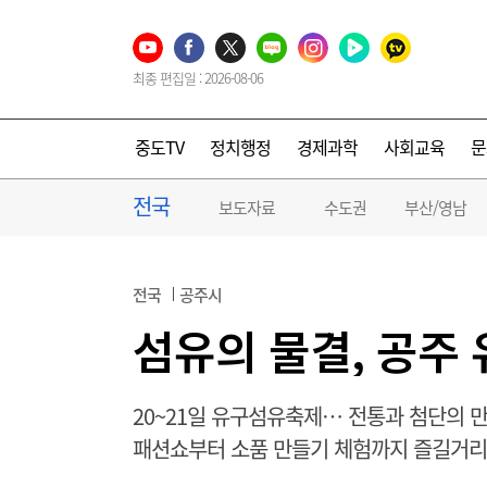
최종 편집일 : 2026-08-06
중도TV
정치행정
경제과학
사회교육
문
전국
보도자료
수도권
부산/영남
전국
공주시
섬유의 물결, 공주
20~21일 유구섬유축제… 전통과 첨단의 
패션쇼부터 소품 만들기 체험까지 즐길거리