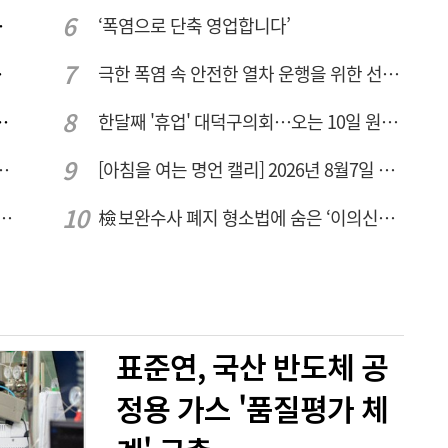
량 집중해야
‘폭염으로 단축 영업합니다’
민 수용성'
극한 폭염 속 안전한 열차 운행을 위한 선로관리
브 입주기업 7개사 모집
한달째 '휴업' 대덕구의회…오는 10일 원구성 다시 돌입
드는 시대, 더 깊게 배우는 교육
[아침을 여는 명언 캘리] 2026년 8월7일 금요일
텍-AP위성, 루마니아에 지상국 시스템 전수
檢 보완수사 폐지 형소법에 숨은 ‘이의신청 3개월 제한’…황운하는 30일 추진
표준연, 국산 반도체 공
정용 가스 '품질평가 체