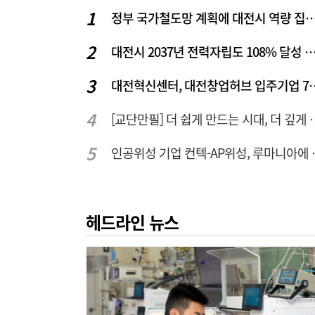
정부 국가철도망 계획에 대전시 역
대전시 2037년 전력자립도 108% 달성 관건은 '주
대전혁신센터, 대전창업허
[교단만필] 더 쉽게 만
인공위성 기업 컨
헤드라인 뉴스