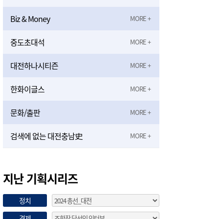
Biz & Money
중도초대석
대전하나시티즌
한화이글스
문화/출판
검색에 없는 대전충남史
지난 기획시리즈
정치
경제