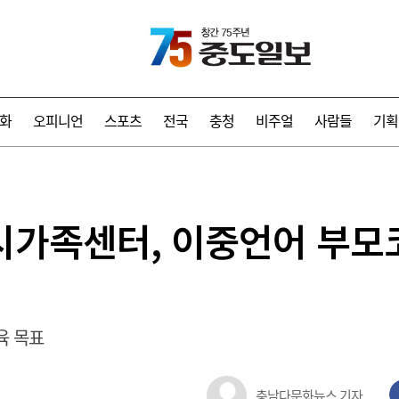
화
오피니언
스포츠
전국
충청
비주얼
사람들
기획
시가족센터, 이중언어 부모
육 목표
충남다문화뉴스 기자