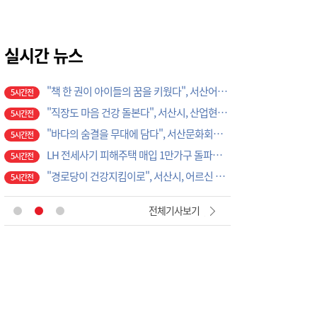
무더위 속 입추…천리포수목원서 숲캉스 즐겨요!
2시간전
태안해경, 수상레저활동 금지구역 지정 고시 개정
3시간전
서부발전, 노사합동 '쿨한 안전 캠페인' 전개
실시간 뉴스
3시간전
230쌍 예약 대전 월평동 불법 예식장…서구의회 예비부부 피해 대책 촉구
3시간전
"책 한 권이 아이들의 꿈을 키웠다", 서산어린이도서관, 독서문화 프로젝트 성황리 마무리
5시간전
"직장도 마음 건강 돌본다", 서산시, 산업현장 자살예방 안전망 확대
5시간전
"바다의 숨결을 무대에 담다", 서산문화회관, 공명 콘서트 '은하의 물고기' 공연
5시간전
LH 전세사기 피해주택 매입 1만가구 돌파…피해 인정도 4만건 넘어
5시간전
"경로당이 건강지킴이로", 서산시, 어르신 질환 예방부터 금연까지 '찾아가는 건강행정' 강화
5시간전
‘안전모를 착용합시다’
1시간전
전체기사보기
건국대 글로컬캠퍼스 RISE사업단, ISO 국제표준 심사원 교육 성료
1시간전
예산소방서, 하반기 의용소방대원 모집…24일까지 접수
2시간전
예산 고덕면 새마을협의회, 취약계층 주거환경 개선 앞장…독거노인 가구 싱크대 교체
2시간전
예산 삽교읍 새마을지도자협의회, 도로변 예초·공원 정비…주민 안전환경 조성
2시간전