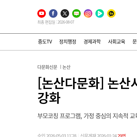
최종 편집일 : 2026-08-07
중도TV
정치행정
경제과학
사회교육
문
다문화신문
논산
[논산다문화] 논산
강화
부모코칭 프로그램, 가정 중심의 지속적 교
승인 2026-05-03 11:28
신문게재 2026-01-24
29면