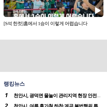
[S석 한컷]홈에서 1승이 이렇게 어렵습니다
랭킹뉴스
천안시, 광덕면 물놀이 관리지역 현장 안전점검 실시
천안시, 여름 휴가철 하천·계곡 불법행위 특별단속