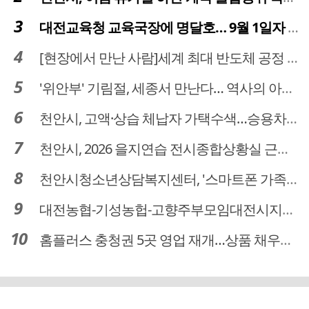
대전교육청 교육국장에 명달호… 9월 1일자 181명 인사
[현장에서 만난 사람]세계 최대 반도체 공정 장비 제조 기업 ASML 한종호 매니저
'위안부' 기림절, 세종서 만난다… 역사의 아픔 치유, '평화의 장'
천안시, 고액·상습 체납자 가택수색…승용차 압류·공매 착수
천안시, 2026 을지연습 전시종합상황실 근무자 사전교육
천안시청소년상담복지센터, '스마트폰 가족치유캠프' 운영
대전농협-기성농헙-고향주부모임대전시지회, 이심점심 중식지원 봉사활동
홈플러스 충청권 5곳 영업 재개…상품 채우기 ‘속도전’