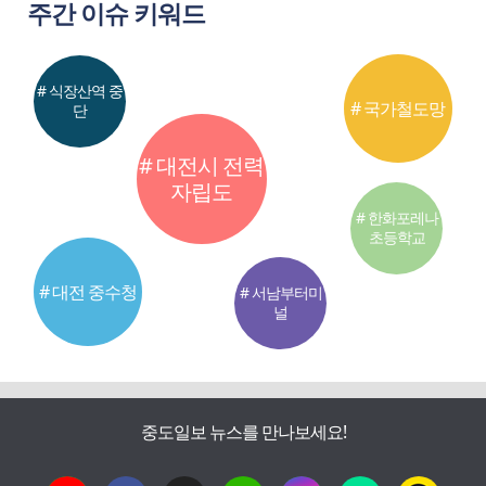
주간 이슈 키워드
# 식장산역 중
# 국가철도망
단
# 대전시 전력
자립도
# 한화포레나
초등학교
# 대전 중수청
# 서남부터미
널
중도일보 뉴스를 만나보세요!