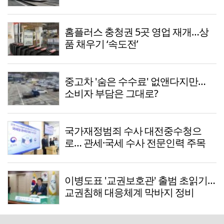
홈플러스 충청권 5곳 영업 재개…상
품 채우기 ‘속도전’
중고차 '숨은 수수료' 없앤다지만…
소비자 부담은 그대로?
국가재정범죄 수사 대전중수청으
로… 관세·국세 수사 전문인력 주목
이병도표 '교권보호관' 출범 초읽기…
교권침해 대응체계 막바지 정비