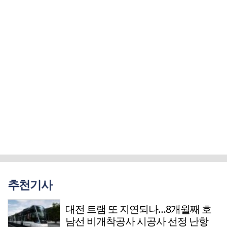
추천기사
대전 트램 또 지연되나…8개월째 호
남선 비개착공사 시공사 선정 난항