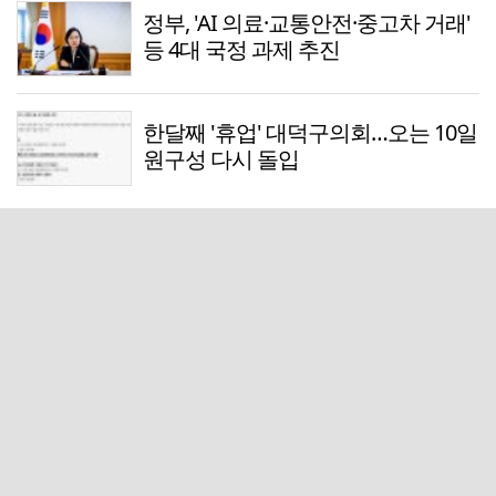
정부, 'AI 의료·교통안전·중고차 거래'
등 4대 국정 과제 추진
한달째 '휴업' 대덕구의회…오는 10일
원구성 다시 돌입