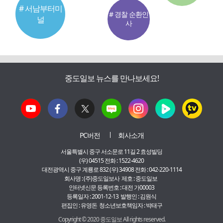
# 서남부터미
# 경찰 순환인
널
사
중도일보 뉴스를 만나보세요!
PC버전
회사소개
서울특별시 중구 서소문로 11길 2 효성빌딩
(우) 04515 전화 : 1522-4620
대전광역시 중구 계룡로 832 (우) 34908 전화 : 042-220-1114
회사명 : (주)중도일보사 제호 : 중도일보
인터넷신문 등록번호 : 대전 가00003
등록일자 : 2001-12-13 발행인 : 김원식
편집인 : 유영돈 청소년보호책임자 : 박태구
Copyright © 2020 중도일보 All rights reserved.