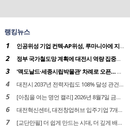
랭킹뉴스
인공위성 기업 컨텍-AP위성, 루마니아에 지상국 시스템 전수
정부 국가철도망 계획에 대전시 역량 집중해야
'맥도날드·세종시립박물관' 차례로 오픈… 고운동 정주여건 좋아진다
대전시 2037년 전력자립도 108% 달성 관건은 '주민 수용성'
[아침을 여는 명언 캘리] 2026년 8월7일 금요일
대전혁신센터, 대전창업허브 입주기업 7개사 모집
[교단만필] 더 쉽게 만드는 시대, 더 깊게 배우는 교육