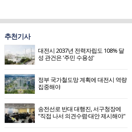
추천기사
대전시 2037년 전력자립도 108% 달
성 관건은 '주민 수용성'
정부 국가철도망 계획에 대전시 역량
집중해야
송전선로 반대 대행진, 서구청장에
"직접 나서 의견수렴·대안 제시해야"