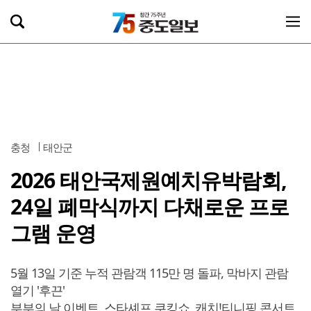
충청
태안군
2026 태안국제원예치유박람회,
24일 폐막식까지 다채로운 프로
그램 운영
5월 13일 기준 누적 관람객 115만 명 돌파, 막바지 관람
열기 '후끈'
부부의 날 이벤트, 스타셰프 쿠킹쇼, 캐치!티니핑 콘서트