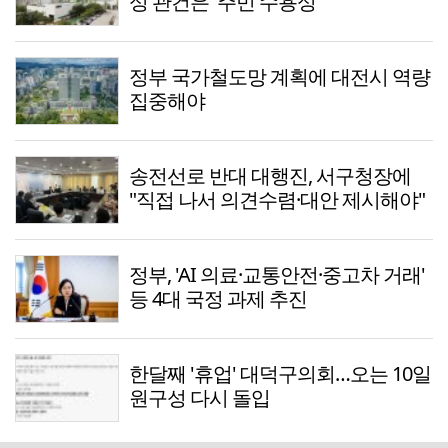
성 관건은 '주민 수용성'
정부 국가철도망 계획에 대전시 역량
집중해야
송전선로 반대 대행진, 서구청장에
"직접 나서 의견수렴·대안 제시해야"
정부, 'AI 의료·교통안전·중고차 거래'
등 4대 국정 과제 추진
한달째 '휴업' 대덕구의회…오는 10일
원구성 다시 돌입