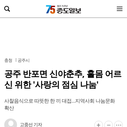
충청
공주시
공주 반포면 신야춘추, 홀몸 어르
신 위한 '사랑의 점심 나눔'
사찰음식으로 따뜻한 한 끼 대접…지역사회 나눔문화
확산
고중선 기자