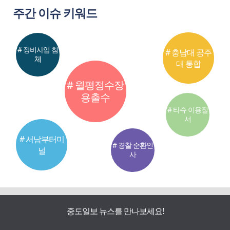
주간 이슈 키워드
# 정비사업 침
# 충남대 공주
체
대 통합
# 월평정수장
용출수
# 타슈 이용질
서
# 서남부터미
# 경찰 순환인
널
사
중도일보 뉴스를 만나보세요!