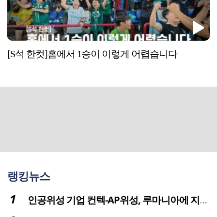
[S석 한컷]홈에서 1승이 이렇게 어렵습니다
랭킹뉴스
인공위성 기업 컨텍-AP위성, 루마니아에 지상국 시스템 전수