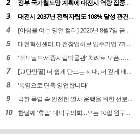
정부 국가철도망 계획에 대전시 역량 집중해야
대전시 2037년 전력자립도 108% 달성 관건은 '주민 수용성'
[아침을 여는 명언 캘리] 2026년 8월7일 금요일
대전혁신센터, 대전창업허브 입주기업 7개사 모집
'맥도날드·세종시립박물관' 차례로 오픈… 고운동 정주여건 좋아진다
[교단만필] 더 쉽게 만드는 시대, 더 깊게 배우는 교육
‘폭염으로 단축 영업합니다’
극한 폭염 속 안전한 열차 운행을 위한 선로관리
한달째 '휴업' 대덕구의회…오는 10일 원구성 다시 돌입