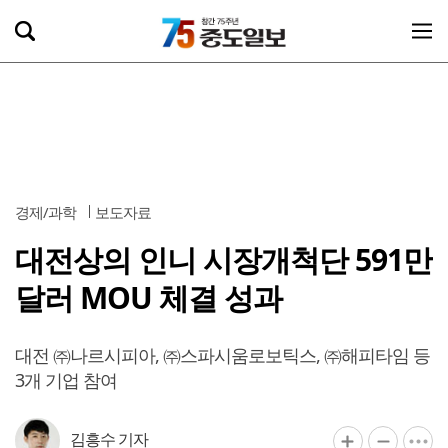
경제/과학
보도자료
대전상의 인니 시장개척단 591만
달러 MOU 체결 성과
대전 ㈜나르시피아, ㈜스파시움로보틱스, ㈜해피타임 등
3개 기업 참여
김흥수 기자