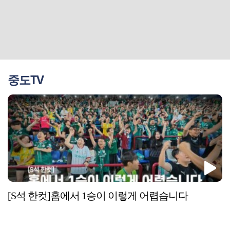
중도TV
[S석 한컷]홈에서 1승이 이렇게 어렵습니다