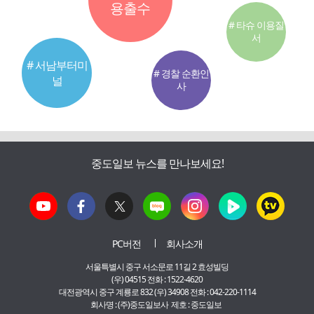
용출수
# 타슈 이용질
서
# 서남부터미
# 경찰 순환인
널
사
중도일보 뉴스를 만나보세요!
PC버전
회사소개
서울특별시 중구 서소문로 11길 2 효성빌딩
(우) 04515 전화 : 1522-4620
대전광역시 중구 계룡로 832 (우) 34908 전화 : 042-220-1114
회사명 : (주)중도일보사 제호 : 중도일보