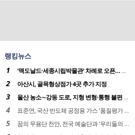
랭킹뉴스
'맥도날드·세종시립박물관' 차례로 오픈… 고운동 정주여건 좋아진다
아산시, 골목형상점가 4곳 추가 지정
울산 농소∼강동 도로, 지형 변형·통행 불편 해법 찾는다
표준연, 국산 반도체 공정용 가스 '품질평가 체계' 구축
꿈의 무용단 천안, 전국 예술단과 '우리들의 하모니' 선보여