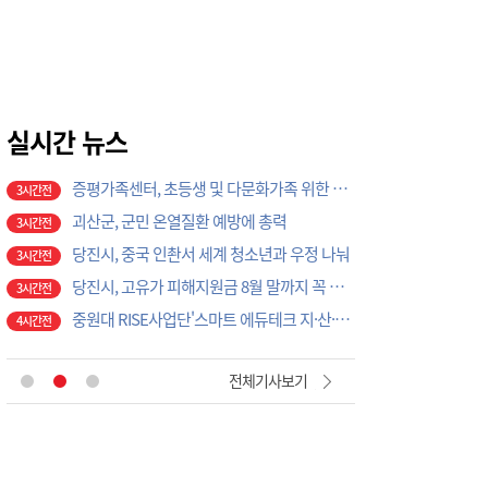
59분전
천안시, 광덕면 물놀이 관리지역 현장 안전점검 실시
1시간전
풍남레미콘 증평 전역 도로 살수 작업···지역과 상생
3시간전
당진시, 고향사랑기부금으로 '초등학교 야구부 초청대회' 개최
3시간전
증평가족센터, 초등생 및 다문화가족 위한 프로그램 운영
실시간 뉴스
3시간전
괴산군, 군민 온열질환 예방에 총력
3시간전
당진시, 중국 인촨서 세계 청소년과 우정 나눠
3시간전
당진시, 고유가 피해지원금 8월 말까지 꼭 사용하세요
3시간전
중원대 RISE사업단'스마트 에듀테크 지·산·관·학 협력 워크숍
4시간전
예산교육지원청, 방학 돌봄 프로그램 마무리…체험·영어캠프로 교육 만족도 높여
4시간전
[현장에서 만난 사람]세계 최대 반도체 공정 장비 제조 기업 ASML 한종호 매니저
9시간전
'위안부' 기림절, 세종서 만난다… 역사의 아픔 치유, '평화의 장'
42분전
전체기사보기
천안시, 여름 휴가철 하천·계곡 불법행위 특별단속
52분전
천안시, 고액·상습 체납자 가택수색…승용차 압류·공매 착수
52분전
천안시청소년상담복지센터, '스마트폰 가족치유캠프' 운영
52분전