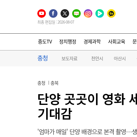
최종 편집일 : 2026-08-07
중도TV
정치행정
경제과학
사회교육
문
충청
보도자료
천안시
아산시
충청
충북
단양 곳곳이 영화
기대감
'엄마가 매일' 단양 배경으로 본격 촬영…