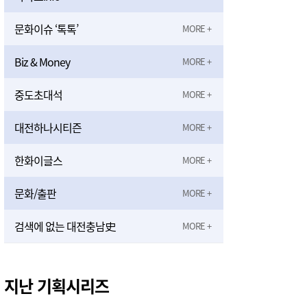
문화이슈 ‘톡톡’
Biz & Money
중도초대석
대전하나시티즌
한화이글스
문화/출판
검색에 없는 대전충남史
지난 기획시리즈