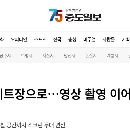
화
오피니언
스포츠
전국
충청
비주얼
사람들
기획
공주시
보령시
서산시
당진시
논산시
계룡시
 세트장으로…영상 촬영 이
생활 공간까지 스크린 무대 변신