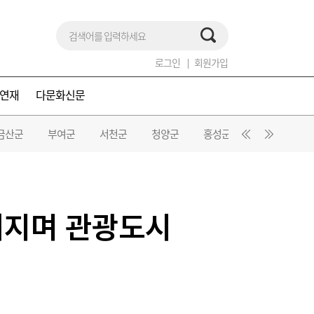
로그인
회원가입
연재
다문화신문
금산군
부여군
서천군
청양군
홍성군
예산군
어지며 관광도시