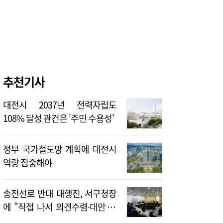
추천기사
대전시 2037년 전력자립도
108% 달성 관건은 '주민 수용성'
정부 국가철도망 계획에 대전시
역량 집중해야
송전선로 반대 대행진, 서구청장
에 "직접 나서 의견수렴·대안 제
시해야"