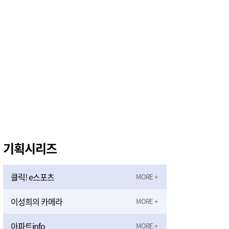
천안시, 2026 을지연습 전시종합상황실 근무자 사전교육
59분전
기획시리즈
클릭! e스포츠
이성희의 카메라
아파트info