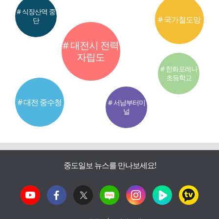
# 식장산역 중
# 국가철도망
단
# 대전시 전력
자립도
# 한화포레나
초등학교
# 대전 중수청
# 서남부터미
널
중도일보 뉴스를 만나보세요!