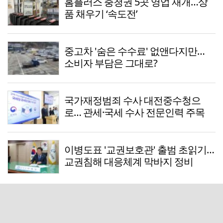
홈플러스 충청권 5곳 영업 재개…상
품 채우기 ‘속도전’
중고차 '숨은 수수료' 없앤다지만…
소비자 부담은 그대로?
국가재정범죄 수사 대전중수청으
로… 관세·국세 수사 전문인력 주목
이병도표 '교권보호관' 출범 초읽기…
교권침해 대응체계 막바지 정비