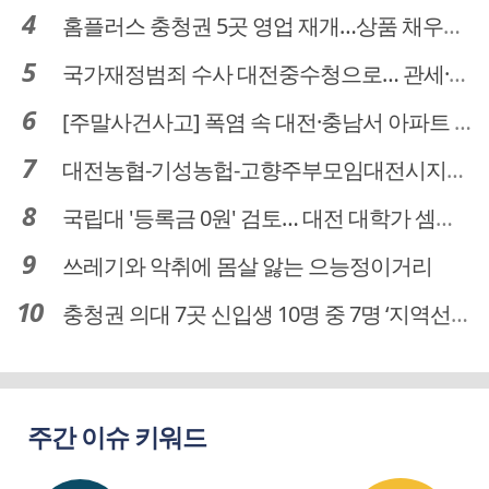
홈플러스 충청권 5곳 영업 재개…상품 채우기 ‘속도전’
국가재정범죄 수사 대전중수청으로… 관세·국세 수사 전문인력 주목
[주말사건사고] 폭염 속 대전·충남서 아파트 화재·정전 잇따라…주민 대피·불편
대전농협-기성농헙-고향주부모임대전시지회, 이심점심 중식지원 봉사활동
국립대 '등록금 0원' 검토… 대전 대학가 셈법 복잡
쓰레기와 악취에 몸살 앓는 으능정이거리
충청권 의대 7곳 신입생 10명 중 7명 ‘지역선발’… 대전도 69.7%
주간 이슈 키워드