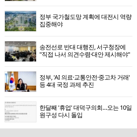
정부 국가철도망 계획에 대전시 역량
집중해야
송전선로 반대 대행진, 서구청장에
"직접 나서 의견수렴·대안 제시해야"
정부, 'AI 의료·교통안전·중고차 거래'
등 4대 국정 과제 추진
한달째 '휴업' 대덕구의회…오는 10일
원구성 다시 돌입