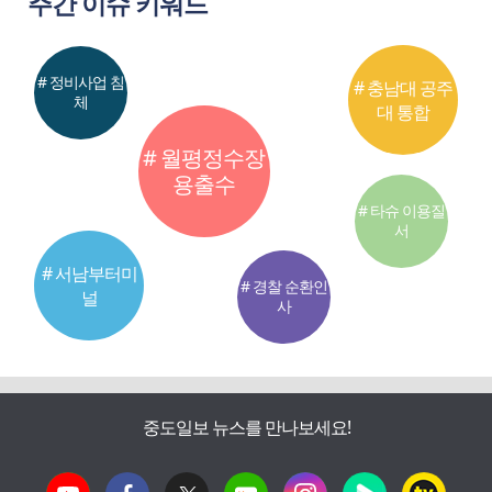
주간 이슈 키워드
# 정비사업 침
# 충남대 공주
체
대 통합
# 월평정수장
용출수
# 타슈 이용질
서
# 서남부터미
# 경찰 순환인
널
사
중도일보 뉴스를 만나보세요!