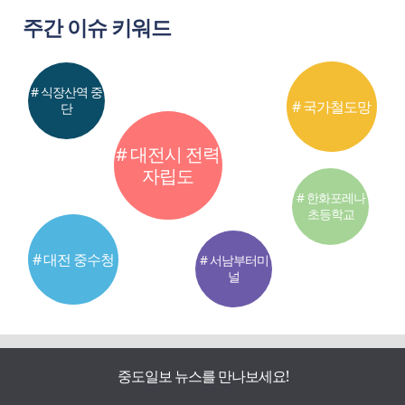
주간 이슈 키워드
# 식장산역 중
# 국가철도망
단
# 대전시 전력
자립도
# 한화포레나
초등학교
# 대전 중수청
# 서남부터미
널
중도일보 뉴스를 만나보세요!