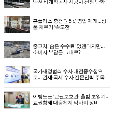
남선 비개착공사 시공사 선정 난항
홈플러스 충청권 5곳 영업 재개…상
품 채우기 ‘속도전’
중고차 '숨은 수수료' 없앤다지만…
소비자 부담은 그대로?
국가재정범죄 수사 대전중수청으
로… 관세·국세 수사 전문인력 주목
이병도표 '교권보호관' 출범 초읽기…
교권침해 대응체계 막바지 정비