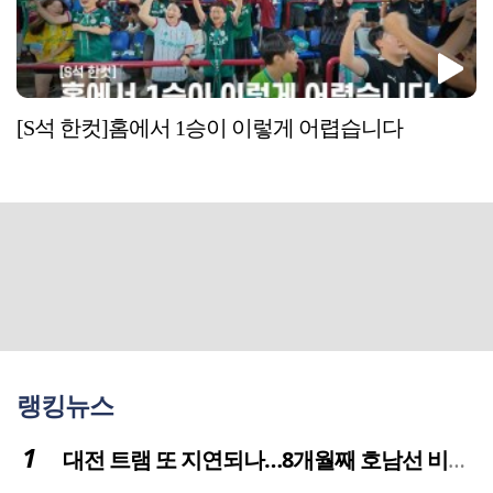
[S석 한컷]홈에서 1승이 이렇게 어렵습니다
랭킹뉴스
대전 트램 또 지연되나…8개월째 호남선 비개착공사 시공사 선정 난항