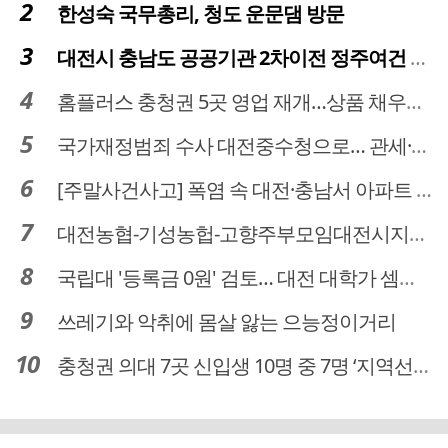
한성숙 국무총리, 청도 운문댐 방문
대전시 충남도 공공기관 2차이전 정주여건 확보 시급
홈플러스 충청권 5곳 영업 재개…상품 채우기 ‘속도전’
국가재정범죄 수사 대전중수청으로… 관세·국세 수사 전문인력 주목
[주말사건사고] 폭염 속 대전·충남서 아파트 화재·정전 잇따라…주민 대피·불편
대전농협-기성농헙-고향주부모임대전시지회, 이심점심 중식지원 봉사활동
국립대 '등록금 0원' 검토… 대전 대학가 셈법 복잡
쓰레기와 악취에 몸살 앓는 으능정이거리
충청권 의대 7곳 신입생 10명 중 7명 ‘지역선발’… 대전도 69.7%