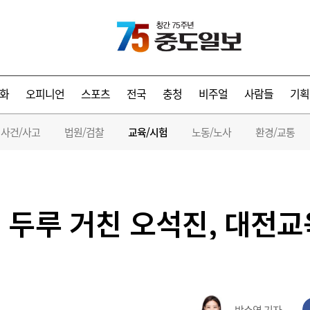
화
오피니언
스포츠
전국
충청
비주얼
사람들
기획
사건/사고
법원/검찰
교육/시험
노동/노사
환경/교통
 두루 거친 오석진, 대전