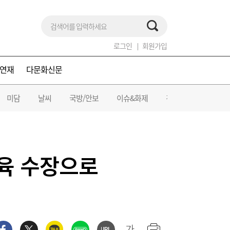
로그인
회원가입
연재
다문화신문
미담
날씨
국방/안보
이슈&화제
건강/의료
교육 수장으로