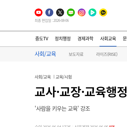
최종 편집일 : 2026-08-06
중도TV
정치행정
경제과학
사회교육
문
사회/교육
보도자료
라이즈(RISE)
사회/교육
교육/시험
교사·교장·교육행정
'사람을 키우는 교육' 강조