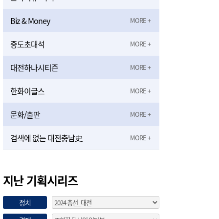
Biz & Money
중도초대석
대전하나시티즌
한화이글스
문화/출판
검색에 없는 대전충남史
지난 기획시리즈
정치