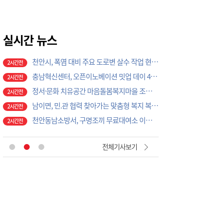
천안시, 여름방학 맞아 아이 국가예방접종 권장
2시간전
단국대병원, 응급 산모 이송 대비 실무 전문 워크숍 개최
2시간전
천안시, 폭염 대비 주요 도로변 살수 작업 현장 점검
실시간 뉴스
2시간전
충남혁신센터, 오픈이노베이션 밋업 데이 4차례 운영
2시간전
정서·문화 치유공간 마음돌봄복지마을 조성사업 순항…공정률 40%
2시간전
남이면, 민.관 협력 찾아가는 맞춤형 복지 복지사각 해소 역할 톡톡
2시간전
천안동남소방서, 구명조끼 무료대여소 이용 당부
2시간전
금산군농업기술센터, 왕초보 스마트팜 도전과정 운영
2시간전
금산교육지원청, 가족과 함께 즐기는 '2026 온가족 드론 체험 캠프' 운영
2시간전
세종시 다솜동 첫 청약 단지… '우미린 센터파크' 견본주택 오픈
4분전
전체기사보기
"꽃보다 아름다운 봉사의 손길", 생활개선서산시연합회, 서산국화축제 성공 위해 구슬땀
1시간전
정진훈 증평부군수, 저수지 안전관리 실태점검···여름철 수난사고 예방 총력
1시간전
충주교육지원청, 특수교육대상자 가족지원…정서적 안정·유대 강화
1시간전
정부, 'AI 의료·교통안전·중고차 거래' 등 4대 국정 과제 추진
1시간전