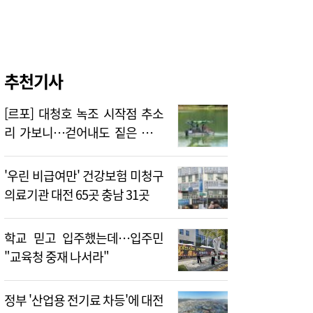
추천기사
[르포] 대청호 녹조 시작점 추소
리 가보니…걷어내도 짙은 초록
빛
'우린 비급여만' 건강보험 미청구
의료기관 대전 65곳 충남 31곳
학교 믿고 입주했는데…입주민
"교육청 중재 나서라"
정부 '산업용 전기료 차등'에 대전