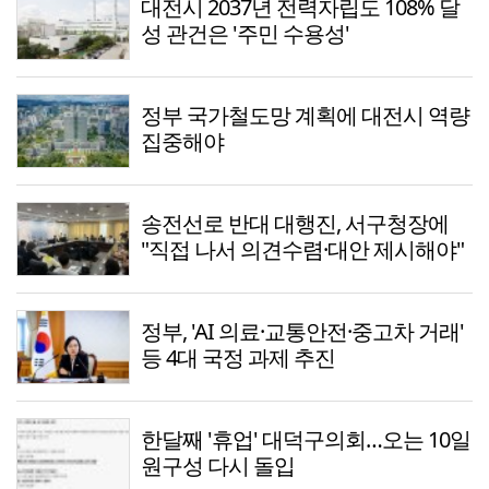
대전시 2037년 전력자립도 108% 달
성 관건은 '주민 수용성'
정부 국가철도망 계획에 대전시 역량
집중해야
송전선로 반대 대행진, 서구청장에
"직접 나서 의견수렴·대안 제시해야"
정부, 'AI 의료·교통안전·중고차 거래'
등 4대 국정 과제 추진
한달째 '휴업' 대덕구의회…오는 10일
원구성 다시 돌입