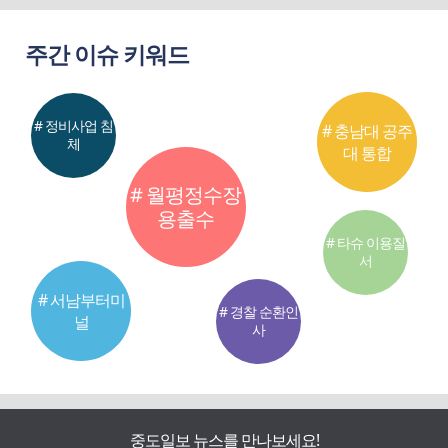
주간 이슈 키워드
# 정비사업 침
# 충남대 공주
체
대 통합
# 월평정수장
용출수
# 타슈 이용질
서
# 서남부터미
# 경찰 순환인
널
사
중도일보 뉴스를 만나보세요!