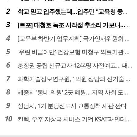
학교 믿고 입주했는데…입주민 "교육청 중재 나서라"
[르포] 대청호 녹조 시작점 추소리 가보니…걷어내도 짙은 초록빛
[교육부 하반기 업무계획] 국가인재위원회 신설… 거점국립대 3곳 성장엔진·AI 분야 패키지 지원
'우린 비급여만' 건강보험 미청구 의료기관 대전 65곳 충남 31곳
충청권 공립 신규교사 1244명 사전예고… 대전 초등 34명서 4명으로
과학기술정보연구원, 1억원 상당의 신기술 기업 이전 완료
세종시 '동네 의원' 2곳 폐원… 지역 사회 도마 위
성남시, 1기 분당신도시 교통정책 새판 짠다
컨텍, 우주 지상국 서비스 기업 KSAT과 안테나 6기 계약 체결