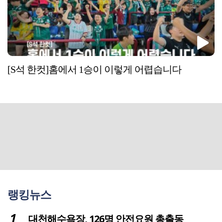
[S석 한컷]홈에서 1승이 이렇게 어렵습니다
랭킹뉴스
대천해수욕장, 126명 안전요원 총출동