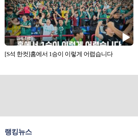
[S석 한컷]홈에서 1승이 이렇게 어렵습니다
랭킹뉴스