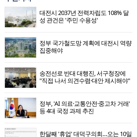
대전시 2037년 전력자립도 108% 달
성 관건은 '주민 수용성'
정부 국가철도망 계획에 대전시 역량
집중해야
송전선로 반대 대행진, 서구청장에
"직접 나서 의견수렴·대안 제시해야"
정부, 'AI 의료·교통안전·중고차 거래'
등 4대 국정 과제 추진
한달째 '휴업' 대덕구의회…오는 10일