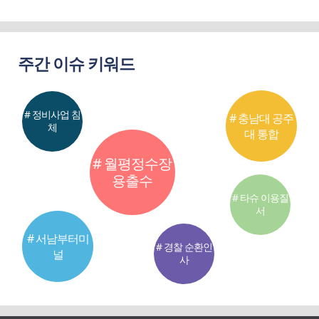
주간 이슈 키워드
# 정비사업 침
# 충남대 공주
체
대 통합
# 월평정수장
용출수
# 타슈 이용질
서
# 서남부터미
# 경찰 순환인
널
사