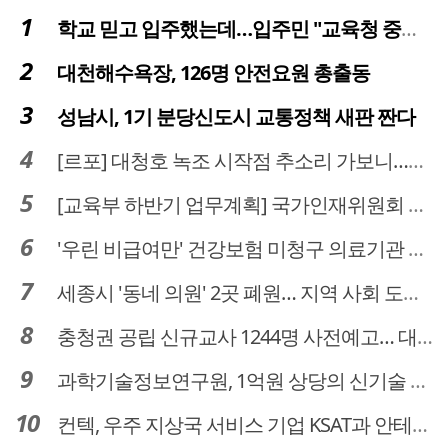
학교 믿고 입주했는데…입주민 "교육청 중재 나서라"
대천해수욕장, 126명 안전요원 총출동
성남시, 1기 분당신도시 교통정책 새판 짠다
[르포] 대청호 녹조 시작점 추소리 가보니…걷어내도 짙은 초록빛
[교육부 하반기 업무계획] 국가인재위원회 신설… 거점국립대 3곳 성장엔진·AI 분야 패키지 지원
'우린 비급여만' 건강보험 미청구 의료기관 대전 65곳 충남 31곳
세종시 '동네 의원' 2곳 폐원… 지역 사회 도마 위
충청권 공립 신규교사 1244명 사전예고… 대전 초등 34명서 4명으로
과학기술정보연구원, 1억원 상당의 신기술 기업 이전 완료
컨텍, 우주 지상국 서비스 기업 KSAT과 안테나 6기 계약 체결