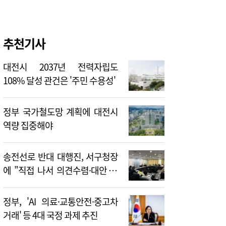
추천기사
대전시 2037년 전력자립도
108% 달성 관건은 '주민 수용성'
정부 국가철도망 계획에 대전시
역량 집중해야
송전선로 반대 대행진, 서구청장
에 "직접 나서 의견수렴·대안 제
시해야"
정부, 'AI 의료·교통안전·중고차
거래' 등 4대 국정 과제 추진