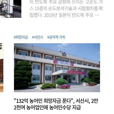
이 반도체 주요 공정에 쓰이는 고순도 가
스 15종의 순도분석기술과 시험절차를 확
립했다. 2019년 일본이 반도체 주요 소재
의 수출 규제로 무역보복을 단행했을 때
불소 등의 공급처 확보가 어려웠던 경험에
서 반도체 소재의 국산화와 공급망 다변화
#희망자금
#서산시
#공익적 가치
에 노력한 성과다. KRISS는 2020년 불화
수소 품질평가 서비스를 시작한 이래, 단
계적으로 대상을 늘려 최근 식각·세정·증
착용 고순도 가스 15종에 대한 순도분석
기반을 구축했다고 7일 밝혔다. 이로써 가
스별 표준 시험절차를 마련해 15종 전 품
목에..
"132억 농어민 희망자금 푼다", 서산시, 2만
2천여 농어업인에 농어민수당 지급