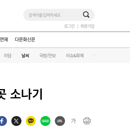
로그인
회원가입
연재
다문화신문
미담
날씨
국방/안보
이슈&화제
건강/의료
곳곳 소나기