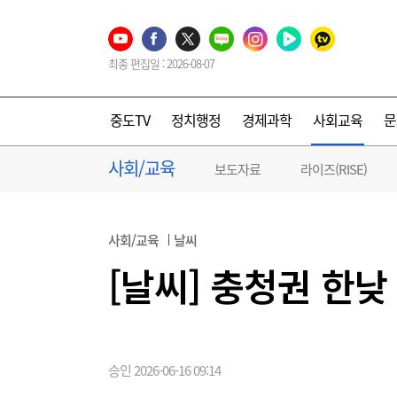
최종 편집일 : 2026-08-07
중도TV
정치행정
경제과학
사회교육
문
사회/교육
보도자료
라이즈(RISE)
사회/교육
날씨
[날씨] 충청권 한낮
승인 2026-06-16 09:14