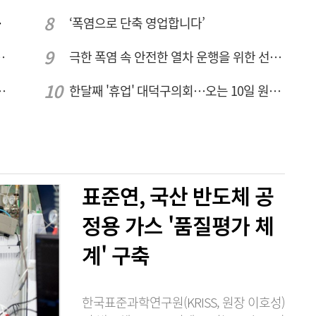
민 수용성'
‘폭염으로 단축 영업합니다’
026년 8월7일 금요일
극한 폭염 속 안전한 열차 운행을 위한 선로관리
브 입주기업 7개사 모집
한달째 '휴업' 대덕구의회…오는 10일 원구성 다시 돌입
표준연, 국산 반도체 공
정용 가스 '품질평가 체
계' 구축
한국표준과학연구원(KRISS, 원장 이호성)