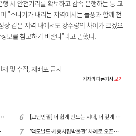
운행 시 안전거리를 확보하고 감속 운행하는 등 교
며 "소나기가 내리는 지역에서는 돌풍과 함께 천
특성상 같은 지역 내에서도 강수량의 차이가 크겠으
상정보를 참고하기 바란다"라고 말했다.
무단전재 및 수집, 재배포 금지
기자의 다른기사
보기
 컨텍-AP위성, 루마니아에 지상국 시스템 전수
[교단만필] 더 쉽게 만드는 시대, 더 깊게 배우는 교육
량 집중해야
'맥도날드·세종시립박물관' 차례로 오픈… 고운동 정주여건 좋아진다