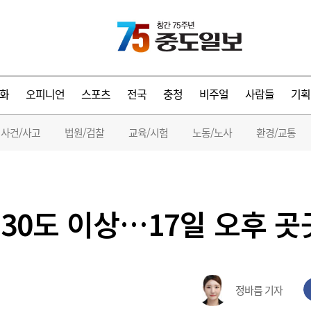
화
오피니언
스포츠
전국
충청
비주얼
사람들
기획
사건/사고
법원/검찰
교육/시험
노동/노사
환경/교통
 30도 이상…17일 오후 
정바름 기자