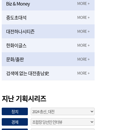
Biz & Money
중도초대석
대전하나시티즌
한화이글스
문화/출판
검색에 없는 대전충남史
지난 기획시리즈
정치
경제