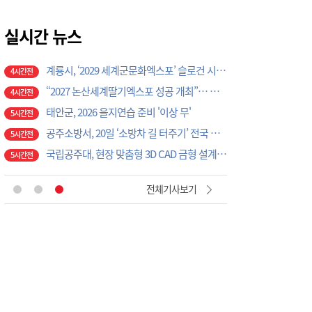
계룡시, 성과관리 개편으로 행정 혁신 가속화
4시간전
K-크로스오버의 정수…계룡서 하이브리드 국악 ‘누모리쇼’
실시간 뉴스
4시간전
계룡시, 9월 말까지 온열질환 비상대응체계 총력 가동
4시간전
계룡시, ‘2029 세계군문화엑스포’ 슬로건 시민 공모전 개최
4시간전
“2027 논산세계딸기엑스포 성공 개최”… 지역 단체·기업 응원 열기 ‘후끈’
4시간전
태안군, 2026 을지연습 준비 '이상 무'
5시간전
공주소방서, 20일 ‘소방차 길 터주기’ 전국 긴급출동 훈련
5시간전
국립공주대, 현장 맞춤형 3D CAD 금형 설계 직무역량 강화 과정 성료
5시간전
[현장에서 만난 사람]세계 최대 반도체 공정 장비 제조 기업 ASML 한종호 매니저
39분전
전체기사보기
대전교육청 교육국장에 명달호… 9월 1일자 181명 인사
1시간전
태안군, 다문화가정 자녀 진로·진학 특강 개최
2시간전
태안군, 지역사회보장협의체 제2차 대표협의체 회의 개최
3시간전
‘2027 논산세계딸기산업엑스포’, 보령머드축제서 전격 홍보
3시간전