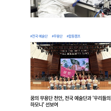
#전국 예술단
#무용단
#합동캠프
꿈의 무용단 천안, 전국 예술단과 '우리들의
하모니' 선보여