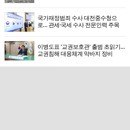
국가재정범죄 수사 대전중수청으
로… 관세·국세 수사 전문인력 주목
이병도표 '교권보호관' 출범 초읽기…
교권침해 대응체계 막바지 정비