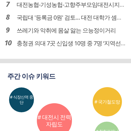
대전농협-기성농헙-고향주부모임대전시지회, 이심점심 중식지원 봉사활동
국립대 '등록금 0원' 검토… 대전 대학가 셈법 복잡
쓰레기와 악취에 몸살 앓는 으능정이거리
충청권 의대 7곳 신입생 10명 중 7명 ‘지역선발’… 대전도 69.7%
주간 이슈 키워드
# 식장산역 중
# 국가철도망
단
# 대전시 전력
자립도