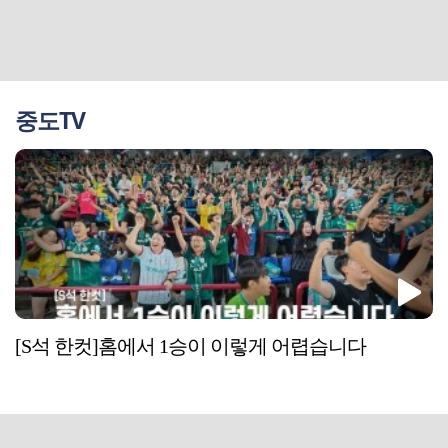
중도TV
[S석 한컷]홈에서 1승이 이렇게 어렵습니다