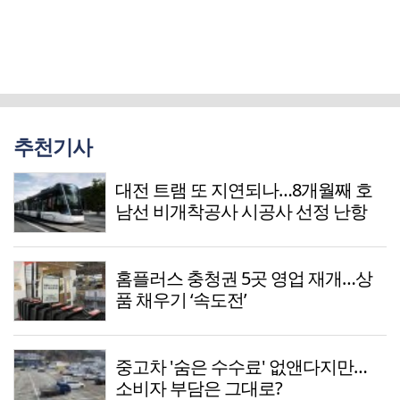
추천기사
대전 트램 또 지연되나…8개월째 호
남선 비개착공사 시공사 선정 난항
홈플러스 충청권 5곳 영업 재개…상
품 채우기 ‘속도전’
중고차 '숨은 수수료' 없앤다지만…
소비자 부담은 그대로?