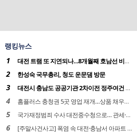
랭킹뉴스
대전 트램 또 지연되나…8개월째 호남선 비개착공사 시공사 선정 난항
한성숙 국무총리, 청도 운문댐 방문
대전시 충남도 공공기관 2차이전 정주여건 확보 시급
홈플러스 충청권 5곳 영업 재개…상품 채우기 ‘속도전’
국가재정범죄 수사 대전중수청으로… 관세·국세 수사 전문인력 주목
[주말사건사고] 폭염 속 대전·충남서 아파트 화재·정전 잇따라…주민 대피·불편