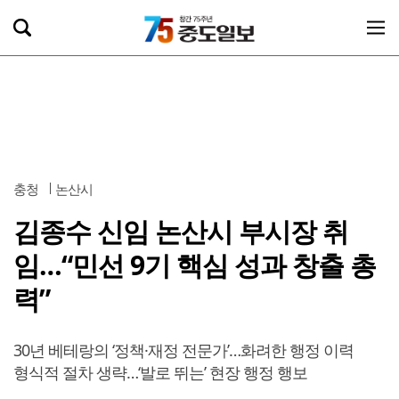
충청
논산시
김종수 신임 논산시 부시장 취
임…“민선 9기 핵심 성과 창출 총
력”
30년 베테랑의 ‘정책·재정 전문가’…화려한 행정 이력
형식적 절차 생략…‘발로 뛰는’ 현장 행정 행보