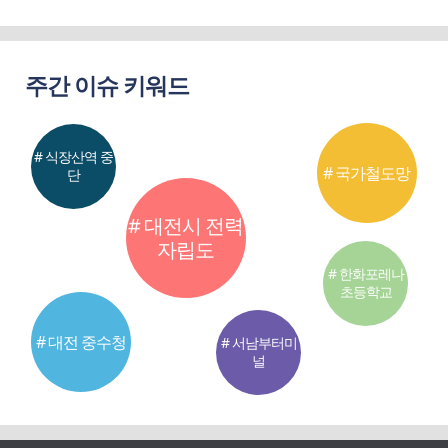
주간 이슈 키워드
# 식장산역 중
# 국가철도망
단
# 대전시 전력
자립도
# 한화포레나
초등학교
# 대전 중수청
# 서남부터미
널