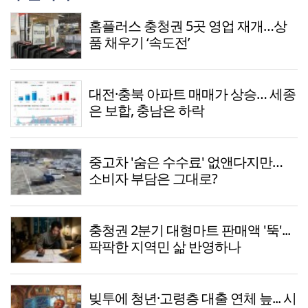
홈플러스 충청권 5곳 영업 재개…상
품 채우기 ‘속도전’
대전·충북 아파트 매매가 상승… 세종
은 보합, 충남은 하락
중고차 '숨은 수수료' 없앤다지만…
소비자 부담은 그대로?
충청권 2분기 대형마트 판매액 '뚝'...
팍팍한 지역민 삶 반영하나
빚투에 청년·고령층 대출 연체 늪... 시