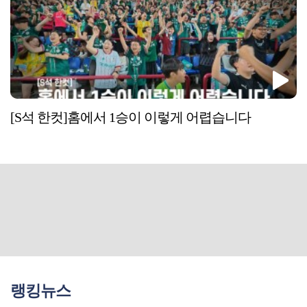
[S석 한컷]홈에서 1승이 이렇게 어렵습니다
랭킹뉴스