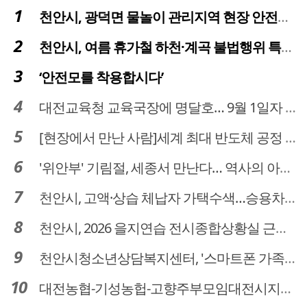
천안시, 광덕면 물놀이 관리지역 현장 안전점검 실시
천안시, 여름 휴가철 하천·계곡 불법행위 특별단속
‘안전모를 착용합시다’
대전교육청 교육국장에 명달호… 9월 1일자 181명 인사
[현장에서 만난 사람]세계 최대 반도체 공정 장비 제조 기업 ASML 한종호 매니저
'위안부' 기림절, 세종서 만난다… 역사의 아픔 치유, '평화의 장'
천안시, 고액·상습 체납자 가택수색…승용차 압류·공매 착수
천안시, 2026 을지연습 전시종합상황실 근무자 사전교육
천안시청소년상담복지센터, '스마트폰 가족치유캠프' 운영
대전농협-기성농헙-고향주부모임대전시지회, 이심점심 중식지원 봉사활동