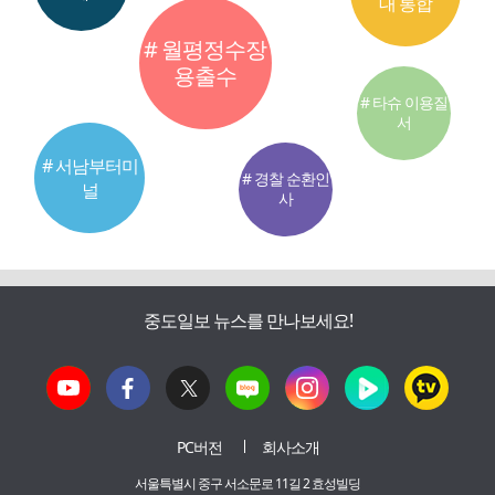
대 통합
# 월평정수장
용출수
# 타슈 이용질
서
# 서남부터미
# 경찰 순환인
널
사
중도일보 뉴스를 만나보세요!
PC버전
회사소개
서울특별시 중구 서소문로 11길 2 효성빌딩