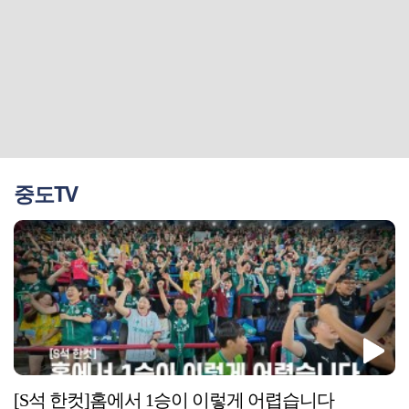
중도TV
[S석 한컷]홈에서 1승이 이렇게 어렵습니다