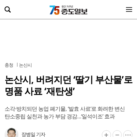
충청
논산시
논산시, 버려지던 ‘딸기 부산물’로
명품 사료 ‘재탄생’
소각·방치되던 농업 폐기물, ‘발효 사료’로 화려한 변신
탄소중립 실천과 농가 부담 경감…‘일석이조’ 효과
장병일 기자