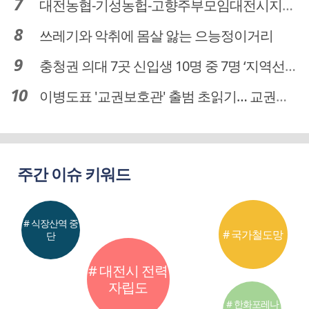
대전농협-기성농헙-고향주부모임대전시지회, 이심점심 중식지원 봉사활동
쓰레기와 악취에 몸살 앓는 으능정이거리
충청권 의대 7곳 신입생 10명 중 7명 ‘지역선발’… 대전도 69.7%
이병도표 '교권보호관' 출범 초읽기… 교권침해 대응체계 막바지 정비
주간 이슈 키워드
# 식장산역 중
# 국가철도망
단
# 대전시 전력
자립도
# 한화포레나