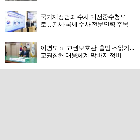
국가재정범죄 수사 대전중수청으
로… 관세·국세 수사 전문인력 주목
이병도표 '교권보호관' 출범 초읽기…
교권침해 대응체계 막바지 정비