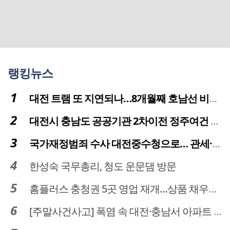
랭킹뉴스
대전 트램 또 지연되나…8개월째 호남선 비개착공사 시공사 선정 난항
대전시 충남도 공공기관 2차이전 정주여건 확보 시급
국가재정범죄 수사 대전중수청으로… 관세·국세 수사 전문인력 주목
한성숙 국무총리, 청도 운문댐 방문
홈플러스 충청권 5곳 영업 재개…상품 채우기 ‘속도전’
[주말사건사고] 폭염 속 대전·충남서 아파트 화재·정전 잇따라…주민 대피·불편