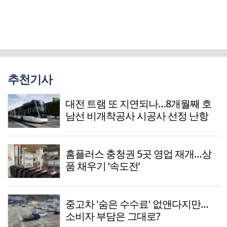
추천기사
대전 트램 또 지연되나…8개월째 호
남선 비개착공사 시공사 선정 난항
홈플러스 충청권 5곳 영업 재개…상
품 채우기 ‘속도전’
중고차 '숨은 수수료' 없앤다지만…
소비자 부담은 그대로?