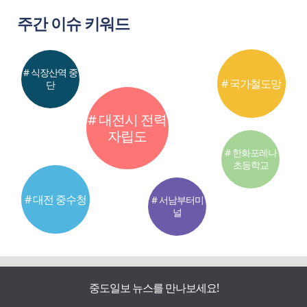
주간 이슈 키워드
# 식장산역 중
# 국가철도망
단
# 대전시 전력
자립도
# 한화포레나
초등학교
# 대전 중수청
# 서남부터미
널
중도일보 뉴스를 만나보세요!