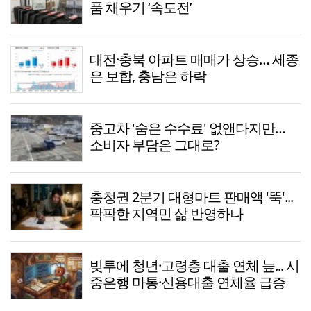
품 채우기 ‘속도전’
대전·충북 아파트 매매가 상승… 세종
은 보합, 충남은 하락
중고차 '숨은 수수료' 없앤다지만…
소비자 부담은 그대로?
충청권 2분기 대형마트 판매액 '뚝'...
팍팍한 지역민 삶 반영하나
빚투에 청년·고령층 대출 연체 늪... 시
중은행 마통·신용대출 연체율 급증