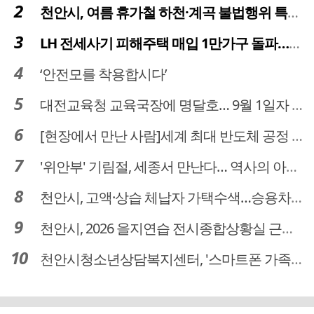
천안시, 여름 휴가철 하천·계곡 불법행위 특별단속
LH 전세사기 피해주택 매입 1만가구 돌파…피해 인정도 4만건 넘어
‘안전모를 착용합시다’
대전교육청 교육국장에 명달호… 9월 1일자 181명 인사
[현장에서 만난 사람]세계 최대 반도체 공정 장비 제조 기업 ASML 한종호 매니저
'위안부' 기림절, 세종서 만난다… 역사의 아픔 치유, '평화의 장'
천안시, 고액·상습 체납자 가택수색…승용차 압류·공매 착수
천안시, 2026 을지연습 전시종합상황실 근무자 사전교육
천안시청소년상담복지센터, '스마트폰 가족치유캠프' 운영