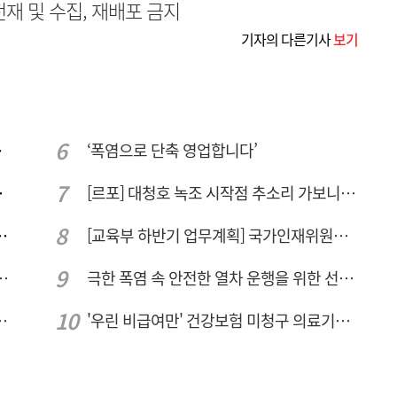
무단전재 및 수집, 재배포 금지
기자의 다른기사
보기
민 수용성'
‘폭염으로 단축 영업합니다’
량 집중해야
[르포] 대청호 녹조 시작점 추소리 가보니…걷어내도 짙은 초록빛
민 "교육청 중재 나서라"
[교육부 하반기 업무계획] 국가인재위원회 신설… 거점국립대 3곳 성장엔진·AI 분야 패키지 지원
드는 시대, 더 깊게 배우는 교육
극한 폭염 속 안전한 열차 운행을 위한 선로관리
브 입주기업 7개사 모집
'우린 비급여만' 건강보험 미청구 의료기관 대전 65곳 충남 31곳