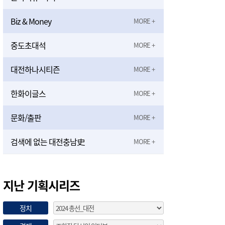
Biz & Money
중도초대석
대전하나시티즌
한화이글스
문화/출판
검색에 없는 대전충남史
지난 기획시리즈
정치