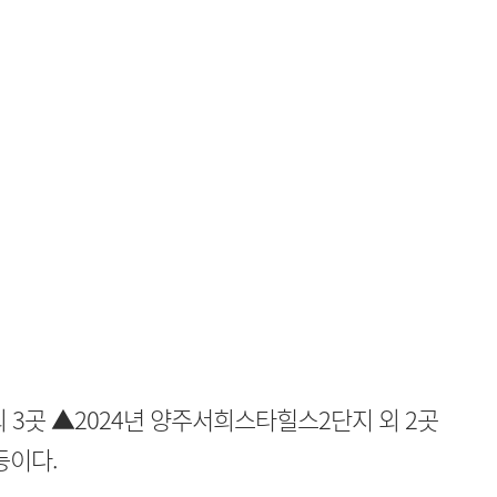
 3곳 ▲2024년 양주서희스타힐스2단지 외 2곳
등이다.