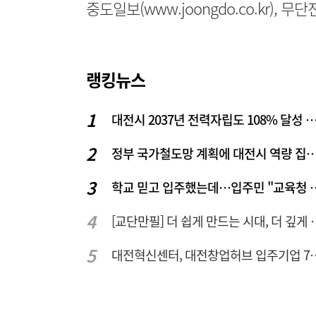
중도일보(www.joongdo.co.kr), 
랭킹뉴스
대전시 2037년 전력자립도 108% 달성 관건은 '주
정부 국가철도망 계획에 대전시 역
학교 믿고 입주했는데…입주
[교단만필] 더 쉽게 만
대전혁신센터, 대전창업허