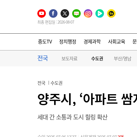
최종 편집일 : 2026-08-07
중도TV
정치행정
경제과학
사회교육
문
전국
보도자료
수도권
부산/영남
전국
수도권
양주시, ‘아파트 쌈
세대 간 소통과 도시 힐링 확산