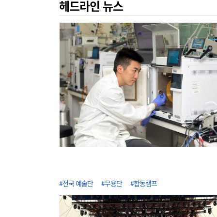
헤드라인 뉴스
#전국 예술단
#무용단
#합동캠프