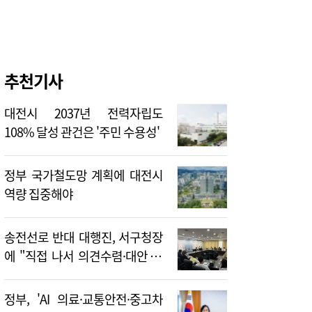
추천기사
대전시 2037년 전력자립도
108% 달성 관건은 '주민 수용성'
정부 국가철도망 계획에 대전시
역량 집중해야
송전선로 반대 대행진, 서구청장
에 "직접 나서 의견수렴·대안 제
시해야"
정부, 'AI 의료·교통안전·중고차