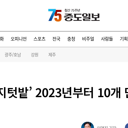
화
오피니언
스포츠
전국
충청
비주얼
사람들
기획
광주/호남
강원
제주
지텃밭’ 2023년부터 10개