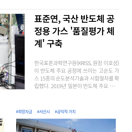
표준연, 국산 반도체 공
정용 가스 '품질평가 체
계' 구축
한국표준과학연구원(KRISS, 원장 이호성)
이 반도체 주요 공정에 쓰이는 고순도 가
스 15종의 순도분석기술과 시험절차를 확
립했다. 2019년 일본이 반도체 주요 소재
의 수출 규제로 무역보복을 단행했을 때
불소 등의 공급처 확보가 어려웠던 경험에
서 반도체 소재의 국산화와 공급망 다변화
#희망자금
#서산시
#공익적 가치
에 노력한 성과다. KRISS는 2020년 불화
수소 품질평가 서비스를 시작한 이래, 단
계적으로 대상을 늘려 최근 식각·세정·증