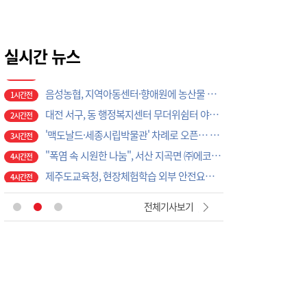
민선 9기 금산군 행정기구.정원 조직개편안 입법 예고…4국 17과→3실 18과로 재편
1시간전
금산소방서, 충청남도 의용소방대 강의경연대회 대비 시연회 개최
1시간전
하반기 전기승용·승합차 40대 구매보조금 지원 신청 접수
실시간 뉴스
1시간전
24일까지 개별주택가격 열람·의견 접수 기간 운영
1시간전
음성농협, 지역아동센터·향애원에 농산물 간편식 꾸러미 전달
1시간전
대전 서구, 동 행정복지센터 무더위쉼터 야간·주말 운영
2시간전
'맥도날드·세종시립박물관' 차례로 오픈… 고운동 정주여건 좋아진다
3시간전
"폭염 속 시원한 나눔", 서산 지곡면 ㈜에코솔루션, 도로 살수 봉사로 주민 안전 지킨다
4시간전
제주도교육청, 현장체험학습 외부 안전요원 연수비 최대 100명 지원
4시간전
"책 한 권이 아이들의 꿈을 키웠다", 서산어린이도서관, 독서문화 프로젝트 성황리 마무리
50분전
전체기사보기
"직장도 마음 건강 돌본다", 서산시, 산업현장 자살예방 안전망 확대
54분전
"바다의 숨결을 무대에 담다", 서산문화회관, 공명 콘서트 '은하의 물고기' 공연
1시간전
LH 전세사기 피해주택 매입 1만가구 돌파…피해 인정도 4만건 넘어
1시간전
"경로당이 건강지킴이로", 서산시, 어르신 질환 예방부터 금연까지 '찾아가는 건강행정' 강화
1시간전