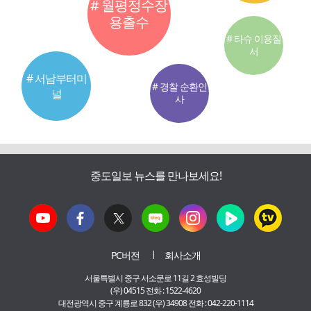
# 월평정수장
용출수
# 타슈 이용질
서
# 서남부터미
# 경찰 순환인
널
사
중도일보 뉴스를 만나보세요!
PC버전
회사소개
서울특별시 중구 서소문로 11길 2 효성빌딩
(우) 04515 전화 : 1522-4620
대전광역시 중구 계룡로 832 (우) 34908 전화 : 042-220-1114