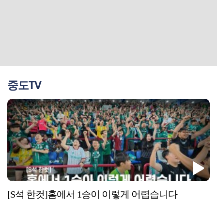
중도TV
[S석 한컷]홈에서 1승이 이렇게 어렵습니다