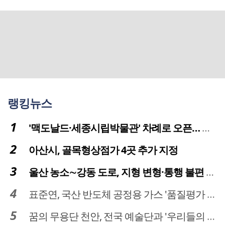
랭킹뉴스
'맥도날드·세종시립박물관' 차례로 오픈… 고운동 정주여건 좋아진다
아산시, 골목형상점가 4곳 추가 지정
울산 농소∼강동 도로, 지형 변형·통행 불편 해법 찾는다
표준연, 국산 반도체 공정용 가스 '품질평가 체계' 구축
꿈의 무용단 천안, 전국 예술단과 '우리들의 하모니' 선보여