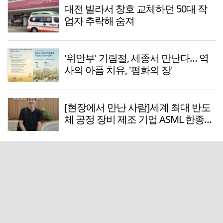
대전 빌라서 창호 교체하던 50대 작
업자 추락해 숨져
'위안부' 기림절, 세종서 만난다… 역
사의 아픔 치유, '평화의 장'
[현장에서 만난 사람]세계 최대 반도
체 공정 장비 제조 기업 ASML 한종호
매니저