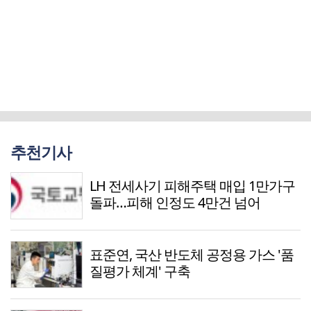
추천기사
LH 전세사기 피해주택 매입 1만가구
돌파…피해 인정도 4만건 넘어
표준연, 국산 반도체 공정용 가스 '품
질평가 체계' 구축