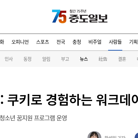
화
오피니언
스포츠
전국
충청
비주얼
사람들
기획
인사
동정
알림
부고
뉴스
社告
결혼
: 쿠키로 경험하는 워크데
 청소년 꿈지원 프로그램 운영