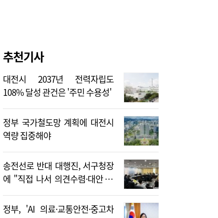
추천기사
대전시 2037년 전력자립도
108% 달성 관건은 '주민 수용성'
정부 국가철도망 계획에 대전시
역량 집중해야
송전선로 반대 대행진, 서구청장
에 "직접 나서 의견수렴·대안 제
시해야"
정부, 'AI 의료·교통안전·중고차