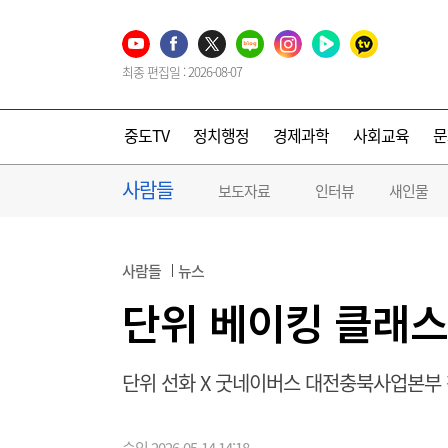
최종 편집일 : 2026-08-07
중도TV
정치행정
경제과학
사회교육
문
사람들
보도자료
인터뷰
새인물
사람들
뉴스
단위 베이킹 클래스
단위 선화 X 굿네이버스 대전충북사업본부