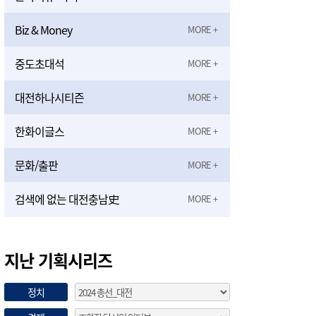
Biz & Money
중도초대석
대전하나시티즌
한화이글스
문화/출판
검색에 없는 대전충남史
지난 기획시리즈
정치