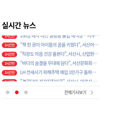
무더위 속 입추…천리포수목원서 숲캉스 즐겨요!
1시간전
태안해경, 수상레저활동 금지구역 지정 고시 개정
1시간전
서부발전, 노사합동 '쿨한 안전 캠페인' 전개
실시간 뉴스
1시간전
230쌍 예약 대전 월평동 불법 예식장…서구의회 예비부부 피해 대책 촉구
1시간전
"책 한 권이 아이들의 꿈을 키웠다", 서산어린이도서관, 독서문화 프로젝트 성황리 마무리
3시간전
"직장도 마음 건강 돌본다", 서산시, 산업현장 자살예방 안전망 확대
3시간전
"바다의 숨결을 무대에 담다", 서산문화회관, 공명 콘서트 '은하의 물고기' 공연
3시간전
LH 전세사기 피해주택 매입 1만가구 돌파…피해 인정도 4만건 넘어
3시간전
"경로당이 건강지킴이로", 서산시, 어르신 질환 예방부터 금연까지 '찾아가는 건강행정' 강화
3시간전
‘안전모를 착용합시다’
17분전
전체기사보기
건국대 글로컬캠퍼스 RISE사업단, ISO 국제표준 심사원 교육 성료
17분전
예산소방서, 하반기 의용소방대원 모집…24일까지 접수
46분전
예산 고덕면 새마을협의회, 취약계층 주거환경 개선 앞장…독거노인 가구 싱크대 교체
46분전
예산 삽교읍 새마을지도자협의회, 도로변 예초·공원 정비…주민 안전환경 조성
46분전